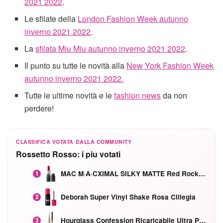
2021 2022
.
Le sfilate della
London Fashion Week autunno
inverno 2021 2022
.
La
sfilata Miu Miu autunno inverno 2021 2022
.
Il punto su tutte le novità alla
New York Fashion Week
autunno inverno 2021 2022.
Tutte le ultime novità e le
fashion news
da non
perdere!
CLASSIFICA VOTATA DALLA COMMUNITY
Rossetto Rosso: i piu votati
MAC M·A·CXIMAL SILKY MATTE Red Rock mat
1
Deborah Super Vinyl Shake Rosa Ciliegia
2
Hourglass Confession Ricaricabile Ultra Preciso Ad Alta Intensità Secretly Classic Red
3