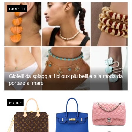
GIOIELLI
Gioielli da spiaggia: i bijoux più belli e alla moda da
portare al mare
BORSE