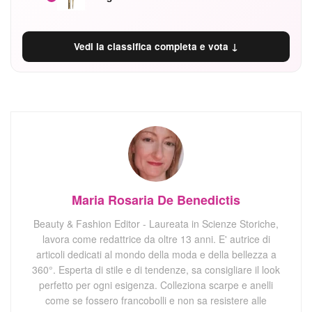
Vedi la classifica completa e vota ↓
Maria Rosaria De Benedictis
Beauty & Fashion Editor - Laureata in Scienze Storiche,
lavora come redattrice da oltre 13 anni. E' autrice di
articoli dedicati al mondo della moda e della bellezza a
360°. Esperta di stile e di tendenze, sa consigliare il look
perfetto per ogni esigenza. Colleziona scarpe e anelli
come se fossero francobolli e non sa resistere alle