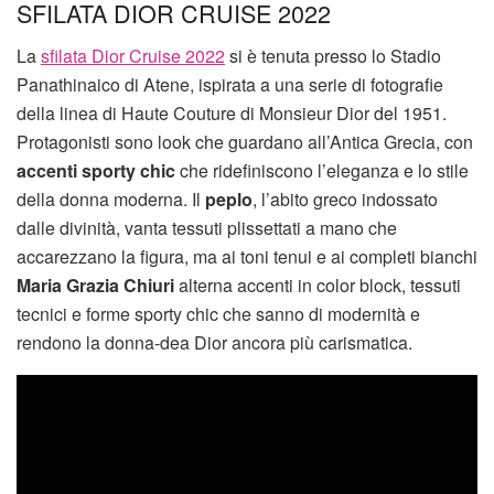
SFILATA DIOR CRUISE 2022
La
sfilata Dior Cruise 2022
si è tenuta presso lo Stadio
Panathinaico di Atene, ispirata a una serie di fotografie
della linea di Haute Couture di Monsieur Dior del 1951.
Protagonisti sono look che guardano all’Antica Grecia, con
accenti sporty chic
che ridefiniscono l’eleganza e lo stile
della donna moderna. Il
peplo
, l’abito greco indossato
dalle divinità, vanta tessuti plissettati a mano che
accarezzano la figura, ma ai toni tenui e ai completi bianchi
Maria Grazia Chiuri
alterna accenti in color block, tessuti
tecnici e forme sporty chic che sanno di modernità e
rendono la donna-dea Dior ancora più carismatica.