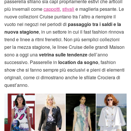
passerella sfilano sia capi propriamente estivi che articoli
più invernali come
cappotti
,
stivali
e maglieria pesante. Le
nuove collezioni Cruise puntano tra l’altro a riempire il
vuoto nei negozi nei periodi di
passaggio tra i saldi e la
nuova stagione
, in un settore in cui il fast fashion rinnova
trend e linee a ritmi frenetici. Non più semplici collezioni
per la mezza stagione, le linee Cruise delle grandi Maison
sono a oggi una
vetrina sulle tendenze
dell’anno
successivo. Passerelle in
location da sogno
, fashion
show che si fanno sempre più esclusivi e pieni di elementi
originali, come ci dimostrano anche le sfilate Crociera di
quest’anno.