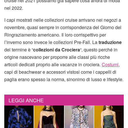
cruise nel 2021 possiamo già sapere cosa andrà di moda
nel 2022.
I capi mostrati nelle collezioni cruise arrivano nei negozi a
novembre, quasi sempre in corrispondenza del Giorno del
Ringraziamento americano. Il loro corrispettivo per
l’inverno sono invece le collezioni Pre-Fall. La
traduzione
del termine è “
collezioni da Crociera
“, questo perché in
origine nascevano per proporre alle classi più ricche
articoli dedicati proprio alle vacanze in crociera.
Costumi
,
capi di beachwear e accessori vistosi come i cappelli di
paglia erano spesso la norma, sinonimo di lusso e lifestyle.
LEGGI ANCHE