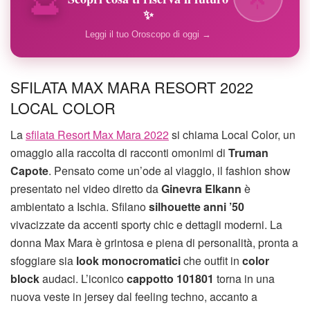
✨
Leggi il tuo Oroscopo di oggi →
SFILATA MAX MARA RESORT 2022
LOCAL COLOR
La
sfilata Resort Max Mara 2022
si chiama Local Color, un
omaggio alla raccolta di racconti omonimi di
Truman
Capote
. Pensato come un’ode al viaggio, il fashion show
presentato nel video diretto da
Ginevra Elkann
è
ambientato a Ischia. Sfilano
silhouette anni ’50
vivacizzate da accenti sporty chic e dettagli moderni. La
donna Max Mara è grintosa e piena di personalità, pronta a
sfoggiare sia
look monocromatici
che outfit in
color
block
audaci. L’iconico
cappotto 101801
torna in una
nuova veste in jersey dal feeling techno, accanto a