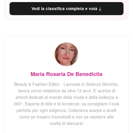
Vedi la classifica completa e vota ↓
Maria Rosaria De Benedictis
Beauty & Fashion Editor - Laureata in Scienze Storiche,
lavora come redattrice da oltre 13 anni. E' autrice di
articoli dedicati al mondo della moda e della bellezza a
360°. Esperta di stile e di tendenze, sa consigliare il look
perfetto per ogni esigenza. Colleziona scarpe e anelli
come se fossero francobolli e non sa resistere alle
novità di skincare!