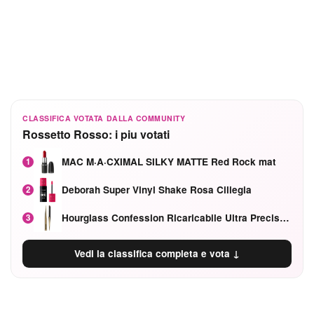
CLASSIFICA VOTATA DALLA COMMUNITY
Rossetto Rosso: i piu votati
MAC M·A·CXIMAL SILKY MATTE Red Rock mat
1
Deborah Super Vinyl Shake Rosa Ciliegia
2
Hourglass Confession Ricaricabile Ultra Preciso Ad Alta Intensità Secretly Classic Red
3
Vedi la classifica completa e vota ↓