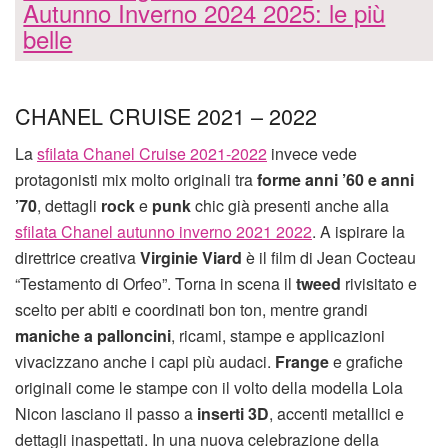
Autunno Inverno 2024 2025: le più
belle
CHANEL CRUISE 2021 – 2022
La
sfilata Chanel Cruise 2021-2022
invece vede
protagonisti mix molto originali tra
forme anni ’60 e anni
’70
, dettagli
rock
e
punk
chic già presenti anche alla
sfilata Chanel autunno inverno 2021 2022
. A ispirare la
direttrice creativa
Virginie Viard
è il film di Jean Cocteau
“Testamento di Orfeo”. Torna in scena il
tweed
rivisitato e
scelto per abiti e coordinati bon ton, mentre grandi
maniche a palloncini
, ricami, stampe e applicazioni
vivacizzano anche i capi più audaci.
Frange
e grafiche
originali come le stampe con il volto della modella Lola
Nicon lasciano il passo a
inserti 3D
, accenti metallici e
dettagli inaspettati. In una nuova celebrazione della