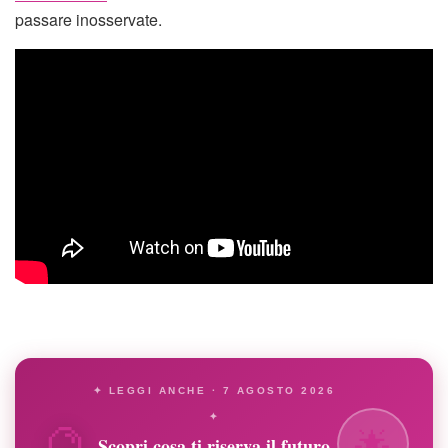
passare inosservate.
✦ LEGGI ANCHE · 7 AGOSTO 2026
🔮
✦
🌟
Scopri cosa ti riserva il futuro