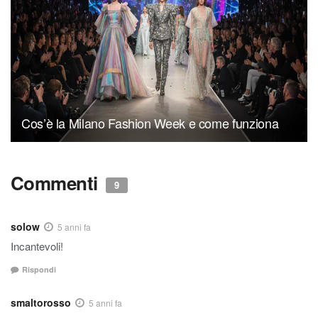
Cos’è la Milano Fashion Week e come funziona
Commenti
9
solow
5 anni fa
Incantevoli!
Rispondi
smaltorosso
5 anni fa