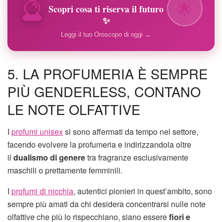
🔮
🌟
Scopri cosa ti riserva il futuro
✨
Leggi il tuo Oroscopo di oggi →
5. LA PROFUMERIA È SEMPRE
PIÙ GENDERLESS, CONTANO
LE NOTE OLFATTIVE
I
profumi unisex
si sono affermati da tempo nel settore,
facendo evolvere la profumeria e indirizzandola oltre
il
dualismo di genere
tra fragranze esclusivamente
maschili o prettamente femminili.
I
profumi di nicchia
, autentici pionieri in quest’ambito, sono
sempre più amati da chi desidera concentrarsi nulle note
olfattive che più lo rispecchiano, siano essere
fiori e