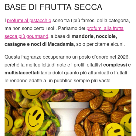
BASE DI FRUTTA SECCA
I
profumi al pistacchio
sono tra i più famosi della categoria,
ma non sono certo i soli. Parliamo dei
profumi alla frutta
secca più gourmand
, a base di
mandorle, nocciole,
castagne e noci di Macadamia
, solo per citarne alcuni.
Questa fragranze occuperanno un posto d’onore nel 2026,
perché la molteplicità di note e i profili olfattivi
complessi e
multisfaccettati
tanto dolci quanto più affumicati o fruttati
le rendono adatte a un pubblico sempre più vasto.