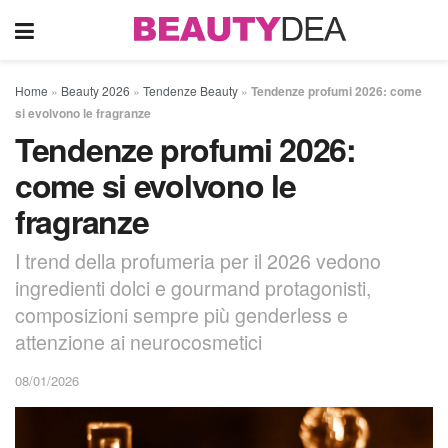
Home
»
Beauty 2026
»
Tendenze Beauty
»
Tendenze profumi 2026: come
si evolvono le fragranze
Tendenze profumi 2026:
come si evolvono le
fragranze
I trend della profumeria per il 2026 vedono
ingredienti dolci e gourmand protagonisti,
composizioni sempre più genderless e
attenzione ai neurocosmetici
08/01/2026