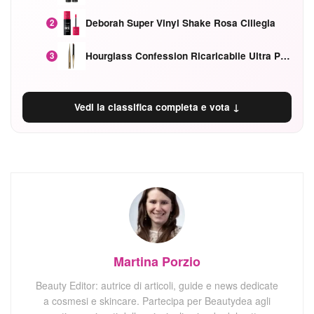
Deborah Super Vinyl Shake Rosa Ciliegia
2
Hourglass Confession Ricaricabile Ultra Preciso Ad Alta Intensità Secretly Classic Red
3
Vedi la classifica completa e vota ↓
Martina Porzio
Beauty Editor: autrice di articoli, guide e news dedicate
a cosmesi e skincare. Partecipa per Beautydea agli