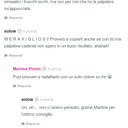
simpatici i trucchi occhi, ma non per me che ho la palpebra
incappucciata.
Rispondi
solow
5 anni fa
M E R A V I G L I O S I! Proverò a copiarli anche se con la mia
palpebra cadente non spero in un buon risultato. ahahah!
Rispondi
Martina Porzio
5 anni fa
Puoi provare a riadattarlo con un solo colore su tre 😀
Rispondi
solow
5 anni fa
Un, oh… non ci avevo pensato, grazie Martina per
l’ottimo consiglio.
Rispondi