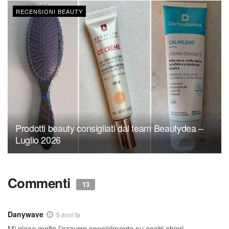
RECENSIONI BEAUTY
Prodotti beauty consigliati dal team Beautydea –
Luglio 2026
Commenti
13
Danywave
5 anni fa
Mi piace molto l’azzurro specialmente su occhi chiari