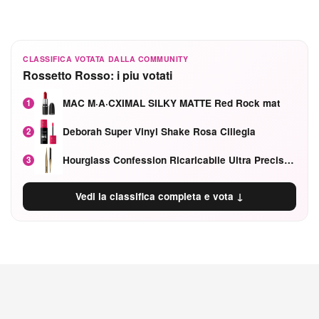
CLASSIFICA VOTATA DALLA COMMUNITY
Rossetto Rosso: i piu votati
MAC M·A·CXIMAL SILKY MATTE Red Rock mat
1
Deborah Super Vinyl Shake Rosa Ciliegia
2
Hourglass Confession Ricaricabile Ultra Preciso Ad Alta Intensità Secretly Classic Red
3
Vedi la classifica completa e vota ↓