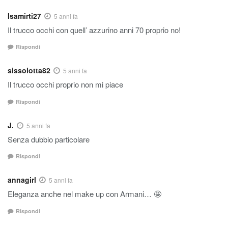
Isamirti27
5 anni fa
Il trucco occhi con quell’ azzurino anni 70 proprio no!
Rispondi
sissolotta82
5 anni fa
Il trucco occhi proprio non mi piace
Rispondi
J.
5 anni fa
Senza dubbio particolare
Rispondi
annagirl
5 anni fa
Eleganza anche nel make up con Armani… 🤩
Rispondi