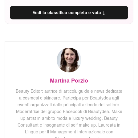
Vedi la classifica completa e vota ↓
Martina Porzio
Beauty Editor: autrice di articoli, guide e news dedicate
a cosmesi e skincare. Partecipa per Beautydea agli
eventi organizzati dalle principali aziende del settore.
Moderatrice del gruppo Facebook di Beautydea. Make
up artist in ambito moda e luxury wedding. Beauty
Consultant e insegnante di self make up. Laureata in
Lingue per il Management Internazionale con