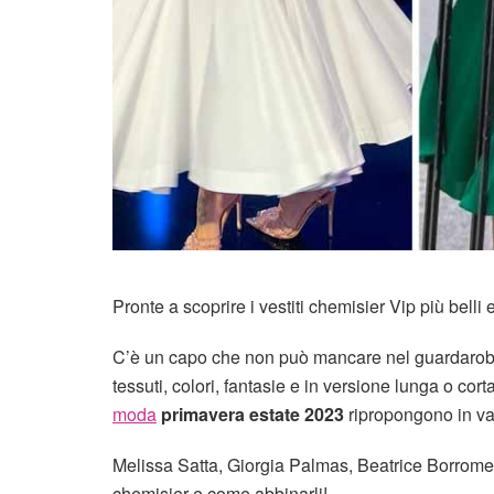
Pronte a scoprire i vestiti chemisier Vip più belli
C’è un capo che non può mancare nel guardaroba d
tessuti, colori, fantasie e in versione lunga o cor
moda
primavera estate 2023
ripropongono in var
Melissa Satta, Giorgia Palmas, Beatrice Borromeo
chemisier e come abbinarli!