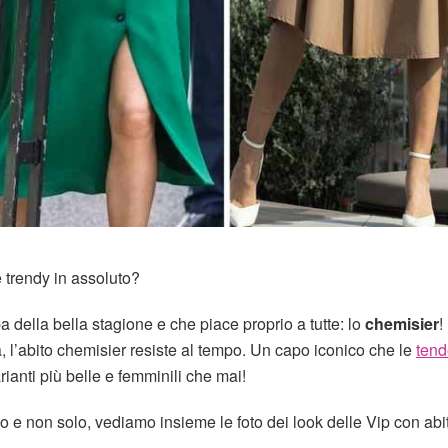
 e trendy in assoluto?
ella bella stagione e che piace proprio a tutte: lo
chemisier
!
ta, l’abito chemisier resiste al tempo. Un capo iconico che le
ten
ianti più belle e femminili che mai!
 e non solo, vediamo insieme le foto dei look delle Vip con abit