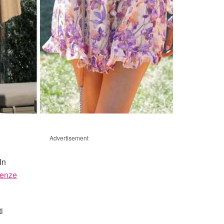
Advertisement
 In
denze
i