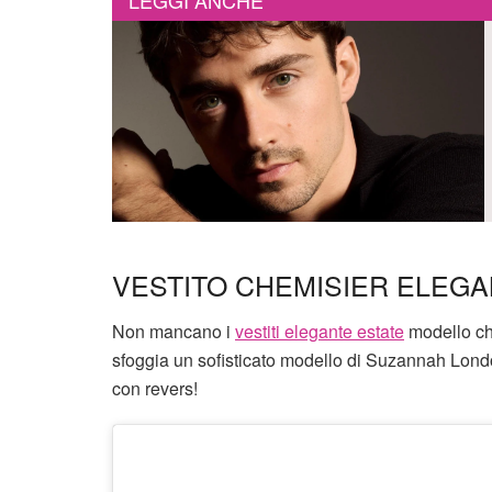
LEGGI ANCHE
VESTITO CHEMISIER ELEG
Non mancano i
vestiti elegante estate
modello ch
sfoggia un sofisticato modello di Suzannah Londo
con revers!