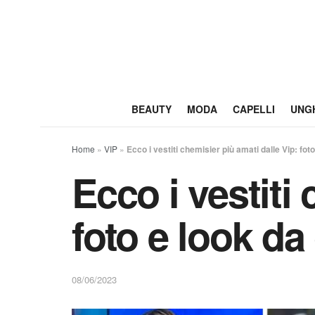
BEAUTY
MODA
CAPELLI
UNG
Home
»
VIP
»
Ecco i vestiti chemisier più amati dalle Vip: fot
Ecco i vestiti
foto e look da
08/06/2023