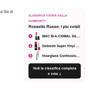
 fila di
CLASSIFICA VOTATA DALLA
COMMUNITY
Rossetto Rosso: i piu votati
MAC M·A·CXIMAL SILKY MATTE Red Rock mat
1
Deborah Super Vinyl Shake Rosa Ciliegia
2
Hourglass Confession Ricaricabile Ultra Preciso Ad Alta Intensità Secretly Classic Red
3
Vedi la classifica completa
e vota ↓