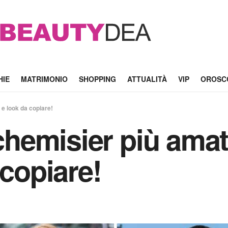
HIE
MATRIMONIO
SHOPPING
ATTUALITÀ
VIP
OROSC
o e look da copiare!
 chemisier più amati
 copiare!