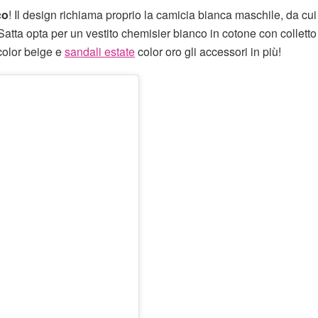
co
! Il design richiama proprio la camicia bianca maschile, da cui
tta opta per un vestito chemisier bianco in cotone con colletto e
 color beige e
sandali estate
color oro gli accessori in più!