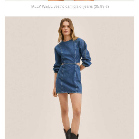
TALLY WEIJL vestito camicia di jeans (35,99 €)