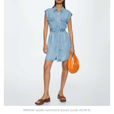
MANGO vestito camicione lyocell (costo 49,99 €)