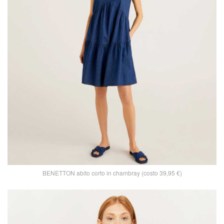
BENETTON abito corto in chambray (costo 39,95 €)