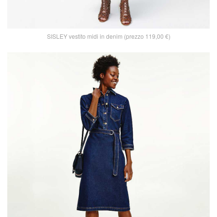
SISLEY vestito midi in denim (prezzo 119,00 €)