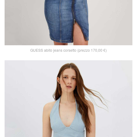
GUESS abito jeans corsetto (prezzo 170,00 €)