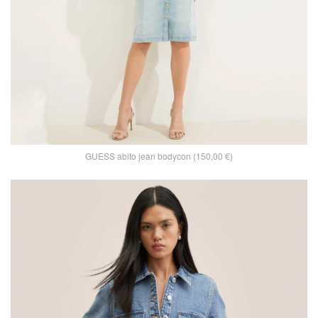
GUESS abito jean bodycon (150,00 €)