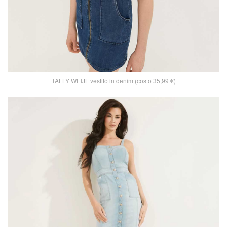
TALLY WEIJL vestito in denim (costo 35,99 €)