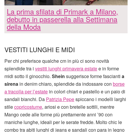
La prima sfilata di Primark a Milano,
debutto in passerella alla Settimana
della Moda
VESTITI LUNGHI E MIDI
Per chi preferisce qualche cm in più ci sono novità
splendide tra i
vestiti lunghi primavera estate
e in forme
midi sotto il ginocchio.
Shein
suggerisce forme fascianti
a
sirena
in denim chiaro, splendide da indossare con
borse
a tracolla per l’estate
in colori chiari e pastello e un paio di
sandali bianchi. Da
Patrizia Pepe
spiccano i modelli larghi
stile
copricostume
, ariosi e con bretelle sottili, mentre
Mango cede alle forme più prettamente anni ’90 con
maniche lunghe, ideali per le serate fredde. Molto chic le
combo tra abiti lunghi di jeans e sandali con para in legno