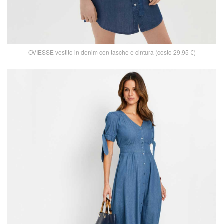
OVIESSE vestito in denim con tasche e cintura (costo 29,95 €)