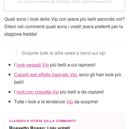
Un post condiviso da Melissa Satta (@melissasatta)
Quali sono i look delle Vip con jeans più belli secondo voi?
Diteci nei commenti quali sono i vostri jeans preferiti per la
stagione fredda!
Scoprite tutte le altre news e trend sui vip:
I
look gessati Vip
più belli a cui ispirarsi!
Capelli wet effetto bagnato Vip
, ecco gli hair look più
belli!
I
look con cravatta Vip
più belli e da copiare!
Tutte i look e le tendenze
Vip
da scoprire!
CLASSIFICA VOTATA DALLA COMMUNITY
Rossetto Rosso: i piu votati