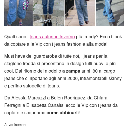
Quali sono i
jeans autunno inverno
più trendy? Ecco i look
da copiare alle Vip con i jeans fashion e alla moda!
Must have del guardaroba di tutte noi, i jeans per la
stagione fredda si presentano in design tutti nuovi e più
cool. Dal ritorno del modello
a zampa
anni ’80 ai cargo
jeans che ci riportano agli anni 2000, intramontabili skinny
e perfino salopette di jeans.
Da Alessia Marcuzzi a Belen Rodríguez, da Chiara
Ferragni a Elisabetta Canalis, ecco le Vip con i jeans da
copiare e scopriamo
come abbinarli
!
Advertisement