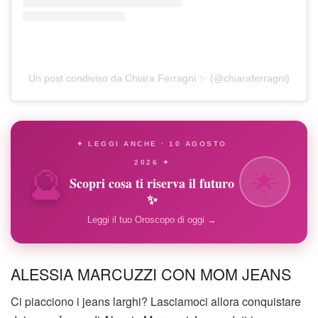
Un post condiviso da Chiara Ferragni ✨ (@chiaraferragni)
✦ LEGGI ANCHE · 10 AGOSTO
🔮
2026 ✦
🌟
Scopri cosa ti riserva il futuro
✨
Leggi il tuo Oroscopo di oggi →
ALESSIA MARCUZZI CON MOM JEANS
Ci piacciono i jeans larghi? Lasciamoci allora conquistare