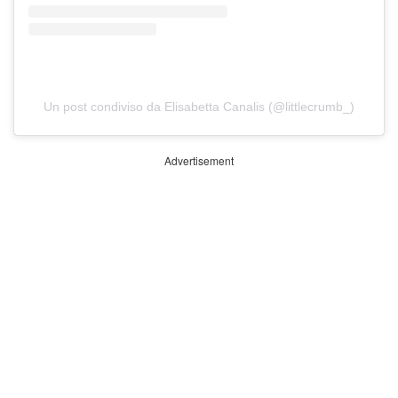
Un post condiviso da Elisabetta Canalis (@littlecrumb_)
Advertisement