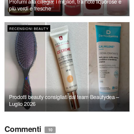
Profumi alla ciliegia: i migliori, tra note liquorose e
più verdi e fresche
RECENSIONI BEAUTY
Prodotti beauty consigliati dal team Beautydea –
Luglio 2026
Commenti
10