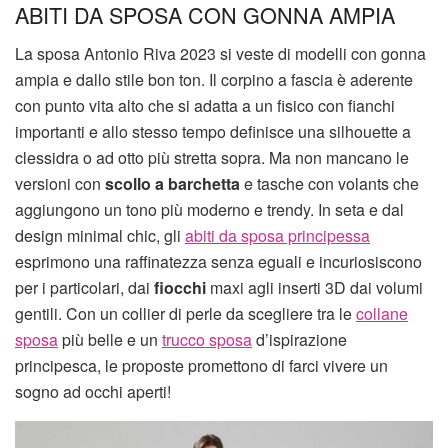
ABITI DA SPOSA CON GONNA AMPIA
La sposa Antonio Riva 2023 si veste di modelli con gonna
ampia e dallo stile bon ton. Il corpino a fascia è aderente
con punto vita alto che si adatta a un fisico con fianchi
importanti e allo stesso tempo definisce una silhouette a
clessidra o ad otto più stretta sopra. Ma non mancano le
versioni con
scollo a barchetta
e tasche con volants che
aggiungono un tono più moderno e trendy. In seta e dal
design minimal chic, gli
abiti da sposa principessa
esprimono una raffinatezza senza eguali e incuriosiscono
per i particolari, dai
fiocchi
maxi agli inserti 3D dai volumi
gentili. Con un collier di perle da scegliere tra le
collane
sposa
più belle e un
trucco sposa
d’ispirazione
principesca, le proposte promettono di farci vivere un
sogno ad occhi aperti!