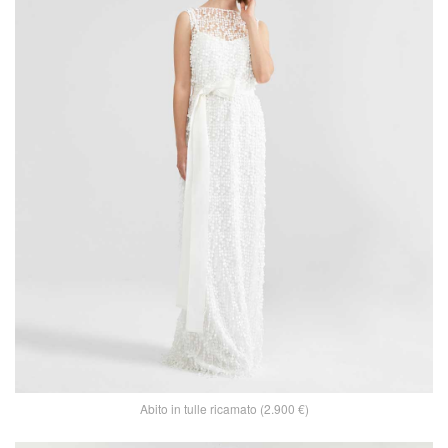
Abito in tulle ricamato (2.900 €)