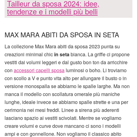
Tailleur da sposa 2024: idee,
tendenze e i modelli più belli
MAX MARA ABITI DA SPOSA IN SETA
La collezione Max Mara abiti da sposa 2023 punta su
creazioni minimal chic
in seta
bianca. La griffe ci propone
vestiti dai volumi leggeri e dal gusto bon ton da arricchire
con
accessori capelli sposa
luminosi o boho. Li troviamo
con scollo a V e punto vita alto per allungare il busto o in
versione monospalla se abbiamo le spalle larghe. Ma non
manca il modello con scollatura omerale più maniche
lunghe, ideale invece se abbiamo spalle strette e una per
cerimonia nei mesi freddi. Linee a sirena più aderenti
lasciano spazio ai vestiti scivolati. Mentre se vogliamo
creare volumi e curve dove mancano ci sono i modelli
ampi e con gonnellone. Non vogliamo il classico abito