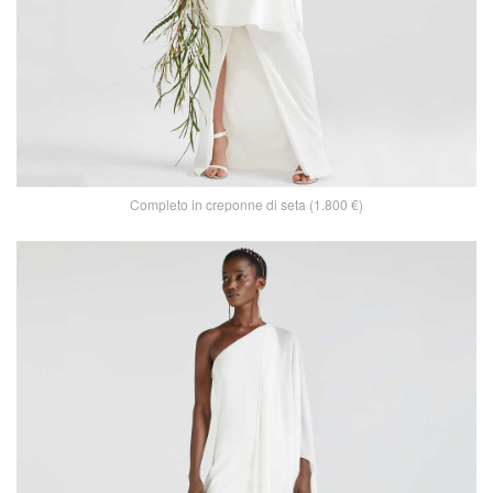
Completo in creponne di seta (1.800 €)