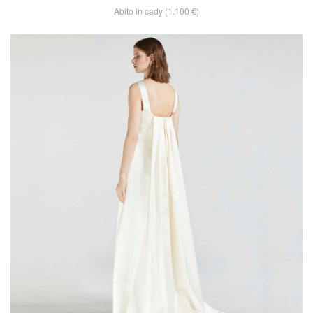
Abito in cady (1.100 €)