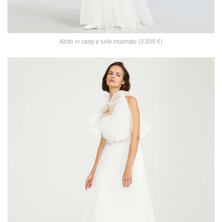
Abito in cady e tulle ricamato (3.200 €)