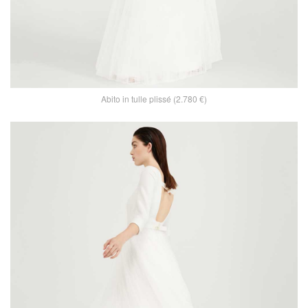
Abito in tulle plissé (2.780 €)