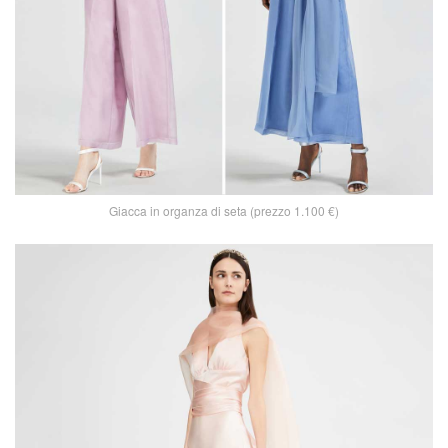
Giacca in organza di seta (prezzo 1.100 €)