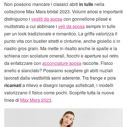
Non possono mancare i classici abiti
in tulle
nella
collezione Max Mara bridal 2023. Volumi ariosi e importanti
distinguono i
vestiti da sposa
con gonnellone plissé e
multistrato a cui abbinare i
veli da sposa
sempre in tulle
per un look tradizionale e romantico. La griffe valorizza il
punto vita con bustier stretti e cinturine, anche gioiello o in
nastro gros grain. Ma mette in risalto anche le spalle e la
schiena con scolature omerali, fiocchi e aperture sul retro
da enfatizzare con
acconciature sposa
raccolte. Fisico
snello e slanciato? Possiamo scegliere gli abiti nuziali
lavorati dalla vestibilità semi aderente. Tra frange e pois
ricamati
a rilievo e disegni ramage sofisticati, i modelli
valorizzano il fisico come pochi. Scoprite tutta la nuova
linea di
Max Mara 2023
.