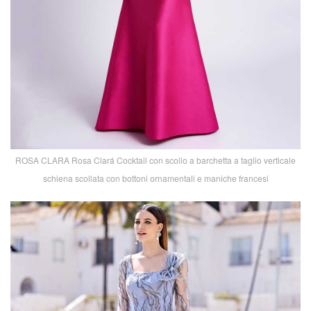
ROSA CLARA Rosa Clará Cocktail con scollo a barchetta a taglio verticale
schiena scollata con bottoni ornamentali e maniche francesi