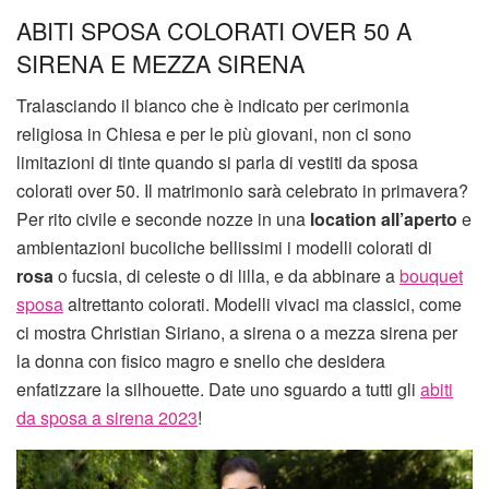
ABITI SPOSA COLORATI OVER 50 A
SIRENA E MEZZA SIRENA
Tralasciando il bianco che è indicato per cerimonia
religiosa in Chiesa e per le più giovani, non ci sono
limitazioni di tinte quando si parla di vestiti da sposa
colorati over 50. Il matrimonio sarà celebrato in primavera?
Per rito civile e seconde nozze in una
location all’aperto
e
ambientazioni bucoliche bellissimi i modelli colorati di
rosa
o fucsia, di celeste o di lilla, e da abbinare a
bouquet
sposa
altrettanto colorati. Modelli vivaci ma classici, come
ci mostra Christian Siriano, a sirena o a mezza sirena per
la donna con fisico magro e snello che desidera
enfatizzare la silhouette. Date uno sguardo a tutti gli
abiti
da sposa a sirena 2023
!