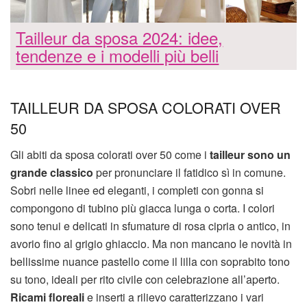
Tailleur da sposa 2024: idee,
tendenze e i modelli più belli
TAILLEUR DA SPOSA COLORATI OVER
50
Gli abiti da sposa colorati over 50 come i
tailleur sono un
grande classico
per pronunciare il fatidico sì in comune.
Sobri nelle linee ed eleganti, i completi con gonna si
compongono di tubino più giacca lunga o corta. I colori
sono tenui e delicati in sfumature di rosa cipria o antico, in
avorio fino al grigio ghiaccio. Ma non mancano le novità in
bellissime nuance pastello come il lilla con soprabito tono
su tono, ideali per rito civile con celebrazione all’aperto.
Ricami floreali
e inserti a rilievo caratterizzano i vari