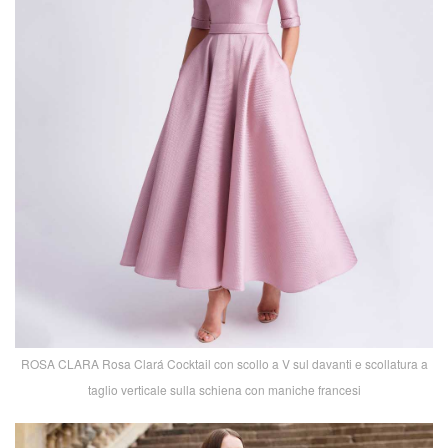
ROSA CLARA Rosa Clará Cocktail con scollo a V sul davanti e scollatura a
taglio verticale sulla schiena con maniche francesi