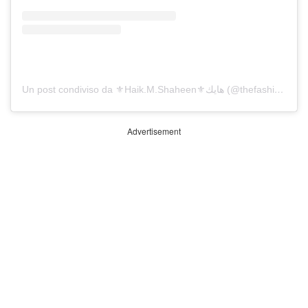
Un post condiviso da ⚜️Haik.M.Shaheen⚜️هايك (@thefashion12)
Advertisement