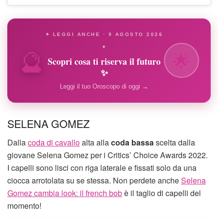
✦ LEGGI ANCHE · 9 AGOSTO 2026
🔮
✦
🌟
Scopri cosa ti riserva il futuro
✨
Leggi il tuo Oroscopo di oggi →
SELENA GOMEZ
Dalla
coda di cavallo
alta alla
coda bassa
scelta dalla
giovane Selena Gomez per i Critics’ Choice Awards 2022.
I capelli sono lisci con riga laterale e fissati solo da una
ciocca arrotolata su se stessa. Non perdete anche
Selena
Gomez cambia look: il french bob
è il taglio di capelli del
momento!