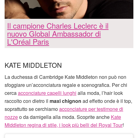
Il campione Charles Leclerc è il
nuovo Global Ambassador di
L'Oréal Paris
KATE MIDDLETON
La duchessa di Cambridge Kate Middleton non può non
sfoggiare un’acconciatura regale e scenografica. Per chi
cerca
acconciature capelli lunghi
alla moda, l’hair look
raccolto con dietro il
maxi chignon
ad effetto onde è il top,
soprattutto se cerchiamo
acconciature per testimone di
nozze
o da damigella alla moda. Scoprite anche
Kate
Middleton regina di stile, i look più belli del Royal Tour
!