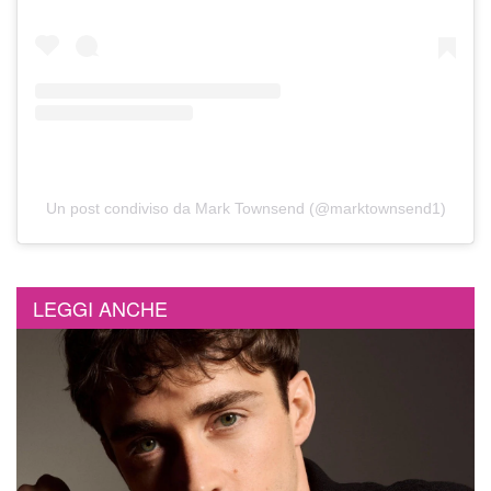
Un post condiviso da Mark Townsend (@marktownsend1)
LEGGI ANCHE