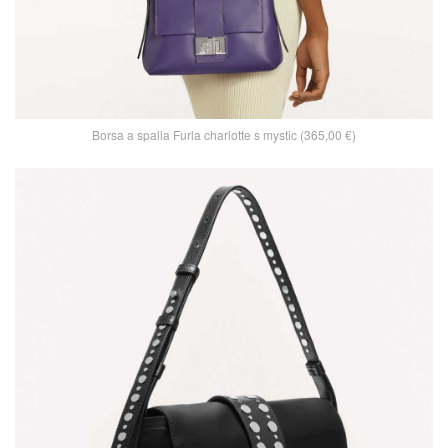
Borsa a spalla Furla charlotte s mystic (365,00 €)