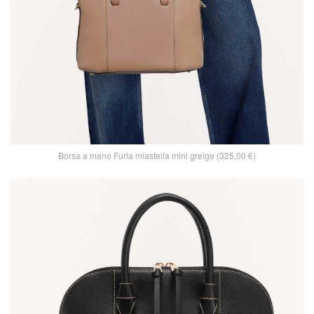
Borsa a mano Furla miastella mini greige (325,00 €)