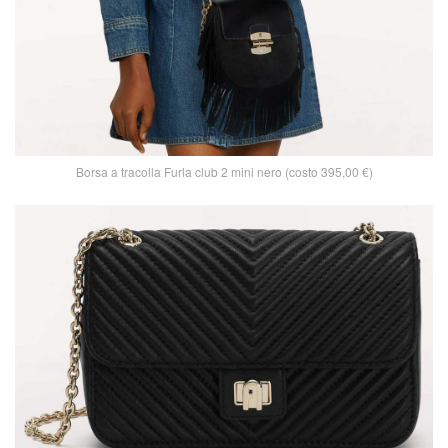
Borsa a tracolla Furla club 2 mini nero (costo 395,00 €)