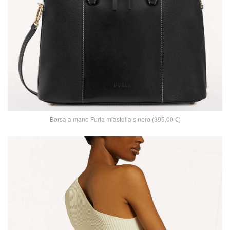
Borsa a mano Furla miastella s nero (395,00 €)