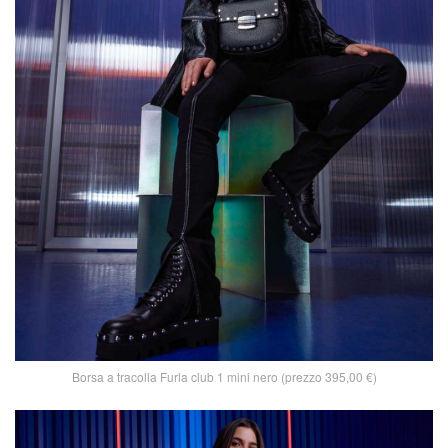
Borsa a tracolla Furla club 1 mini nero (prezzo 395,00 €)