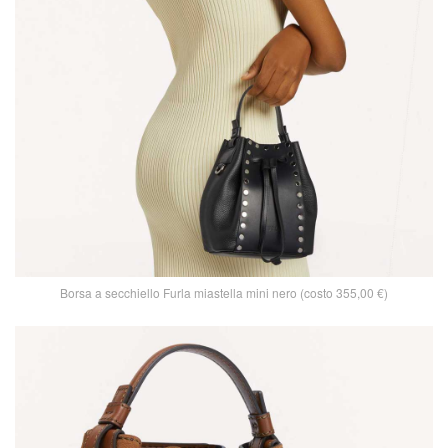
Borsa a secchiello Furla miastella mini nero (costo 355,00 €)