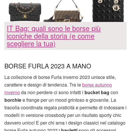
IT Bag: quali sono le borse più
iconiche della storia (e come
scegliere la tua)
BORSE FURLA 2023 A MANO
La collezione di borse Furla inverno 2023 unisce stile,
carattere e design di tendenza. Tra le
borse autunno
inverno
da non perdere ci sono infatti i
bucket bag
con
borchie
e frange per un mood grintoso e giovanile. La
tracolla coordinata regala praticità e permette di indossare i
modelli in versione crossbody per un risultato sporty chic
davvero unico! E per chi ama i design classici nel catalogo
borse Furla autunno 2022 i
bauletti
sono gli accessori