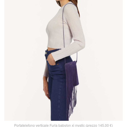
Portatelefono verticale Furla babylon xi mystic (prezzo 145,00 €)