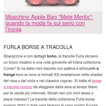
Moschino Apple Bag “Mele Merito”:
quando la moda fa sul serio con
l’ironia
FURLA BORSE A TRACOLLA
Sbarazzine e con dettagli
boho,
le tracolle Furla donano
un tocco creativo e una nota giovanile all’intera collezione.
Come? Si va dalle mini tracolle con pattina e silhouette
a
frange
tono su tono ai formati XS smartphone nelle shades
del rosa o del viola e nel classico cognac. Si tratta di
borse
a tracolla inverno
da sfoggiare dalla sera al tempo libero
per le uscite più informali. Stivali neri con mini dress o
jeans indosso? Le tracolle della collezione Furla borse
inverno 2023 in tinta nera faranno al caso nostro! Eccola