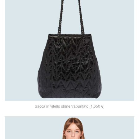
Sacca in vitello shine trapuntato (1.650 €)