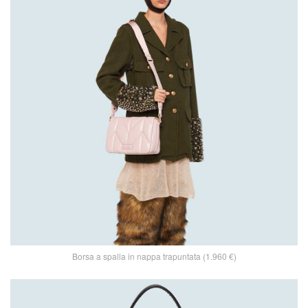
Borsa a spalla in nappa trapuntata (1.960 €)