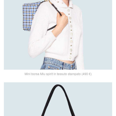
Mini borsa Miu spirit in tessuto stampato (490 €)