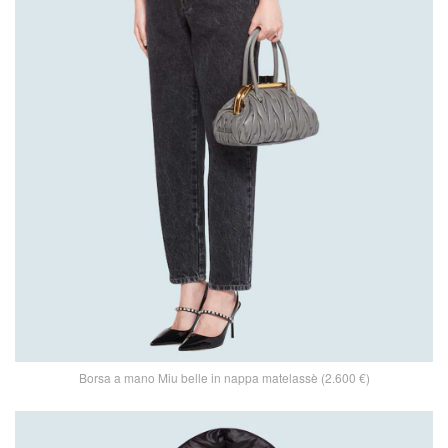
Borsa a mano Miu belle in nappa matelassè (2.600 €)