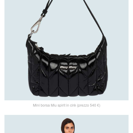
Mini borsa Miu spirit in cirè (prezzo 540 €)