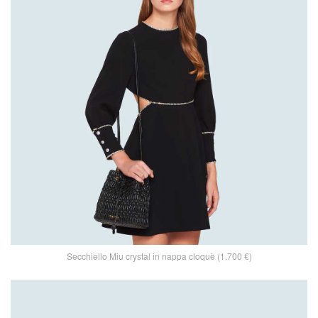
Secchiello Miu crystal in nappa cloquè (1.700 €)