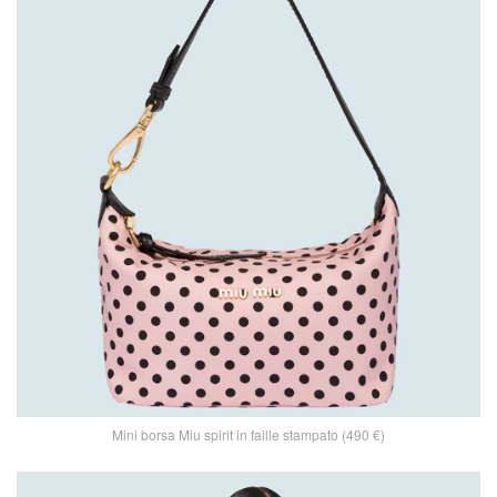
Mini borsa Miu spirit in faille stampato (490 €)