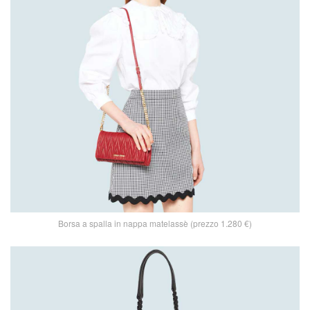
Borsa a spalla in nappa matelassè (prezzo 1.280 €)