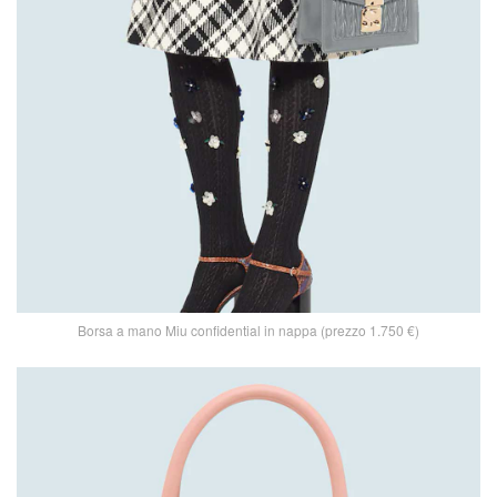
Borsa a mano Miu confidential in nappa (prezzo 1.750 €)