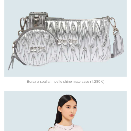
Borsa a spalla in pelle shine matelassè (1.280 €)