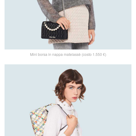
Mini borsa in nappa matelassè (costo 1.550 €)