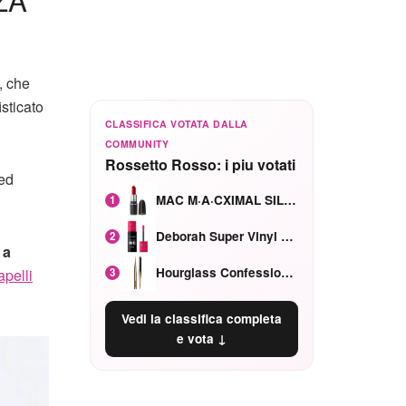
, che
isticato
CLASSIFICA VOTATA DALLA
COMMUNITY
Rossetto Rosso: i piu votati
red
MAC M·A·CXIMAL SILKY MATTE Red Rock mat
1
Deborah Super Vinyl Shake Rosa Ciliegia
2
 a
Hourglass Confession Ricaricabile Ultra Preciso Ad Alta Intensità Secretly Classic Red
3
apelli
Vedi la classifica completa
e vota ↓