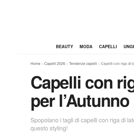
BEAUTY
MODA
CAPELLI
UNG
Home
»
Capelli 2026
»
Tendenze capelli
»
Capelli con riga di 
Capelli con rig
per l’Autunno
Spopolano i tagli di capelli con riga di la
questo styling!