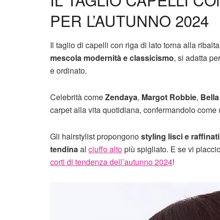
PER L’AUTUNNO 2024
Il taglio di capelli con riga di lato torna alla riba
mescola modernità e classicismo
, si adatta p
e ordinato.
Celebrità come
Zendaya
,
Margot Robbie
,
Bella
carpet alla vita quotidiana, confermandolo come 
Gli hairstylist propongono
styling lisci e raffinati
tendina
al
ciuffo alto
più spigliato. E se vi piacci
corti di tendenza dell’autunno 2024
!