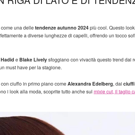
lta come una delle
tendenze autunno 2024
più cool. Questo look
erfettamente a diverse lunghezze di capelli, offrendo un tocco sof
 Hadid
e
Blake Lively
sfoggiano con vivacità questo trend dai 
un must have per la stagione.
con ciuffo in primo piano come
Alexandra Edelberg
, dai
ciuffi
ono i look alla moda, scoprite tutto anche sul
mixie cut, il taglio c