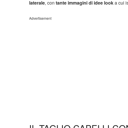
laterale
, con
tante immagini di idee look
a cui is
Advertisement
IL TAGLIO CAPELLI CO