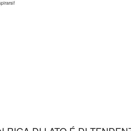
pirarsi!
N RIGA DI LATO É DI TENDEN