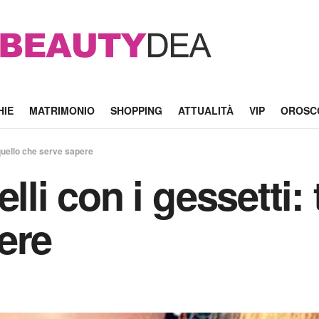
HIE
MATRIMONIO
SHOPPING
ATTUALITÀ
VIP
OROSC
o quello che serve sapere
lli con i gessetti: 
ere