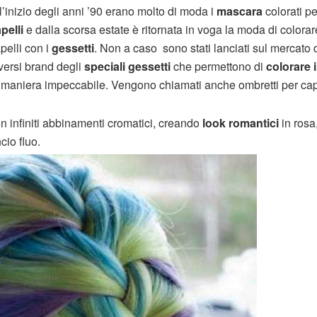
l’inizio degli anni ’90 erano molto di moda i
mascara
colorati pe
pelli
e dalla scorsa estate è ritornata in voga la moda di colorar
pelli con i
gessetti
. Non a caso sono stati lanciati sul mercato 
versi brand degli
speciali gessetti
che permettono di
colorare i
 maniera impeccabile. Vengono chiamati anche ombretti per cape
con infiniti abbinamenti cromatici, creando
look romantici
in rosa
cio fluo.