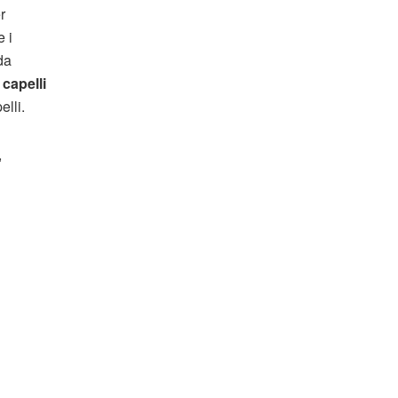
r
e i
da
 capelli
lli.
,