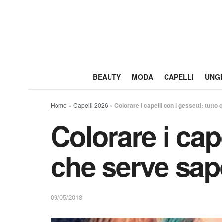
BEAUTY
MODA
CAPELLI
UNG
Home
»
Capelli 2026
»
Colorare i capelli con i gessetti: tutt
Colorare i cape
che serve sap
09/05/2018