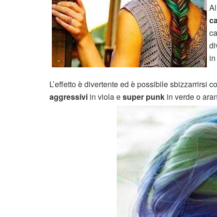
Al
ca
ca
di
in
L’effetto è divertente ed è possibile sbizzarrirsi 
aggressivi
in viola e
super punk
in verde o aran