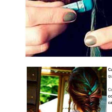
Ca
qu
C
co
ca