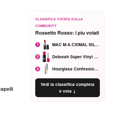
CLASSIFICA VOTATA DALLA
COMMUNITY
Rossetto Rosso: i piu votati
MAC M·A·CXIMAL SILKY MATTE Red Rock mat
1
Deborah Super Vinyl Shake Rosa Ciliegia
2
Hourglass Confession Ricaricabile Ultra Preciso Ad Alta Intensità Secretly Classic Red
3
Vedi la classifica completa
capelli
e vota ↓