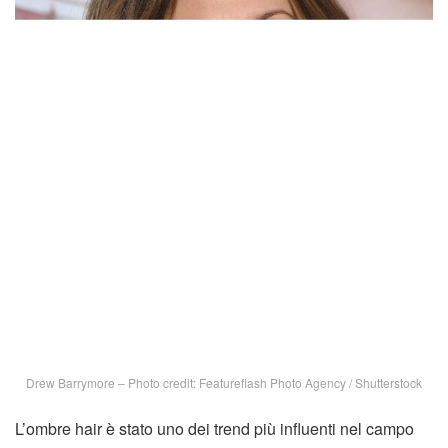
Drew Barrymore – Photo credit: Featureflash Photo Agency / Shutterstock
L’ombre hair è stato uno dei trend più influenti nel campo