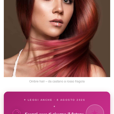
Ombre hair – da castano a rosso fragola
✦ LEGGI ANCHE · 8 AGOSTO 2026
🔮
✦
🌟
Scopri cosa ti riserva il futuro