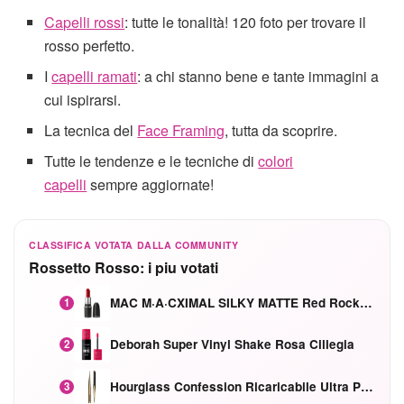
Capelli rossi
: tutte le tonalità! 120 foto per trovare il
rosso perfetto.
I
capelli ramati
: a chi stanno bene e tante immagini a
cui ispirarsi.
La tecnica del
Face Framing
, tutta da scoprire.
Tutte le tendenze e le tecniche di
colori
capelli
sempre aggiornate!
CLASSIFICA VOTATA DALLA COMMUNITY
Rossetto Rosso: i piu votati
MAC M·A·CXIMAL SILKY MATTE Red Rock mat
1
Deborah Super Vinyl Shake Rosa Ciliegia
2
Hourglass Confession Ricaricabile Ultra Preciso Ad Alta Intensità Secretly Classic Red
3