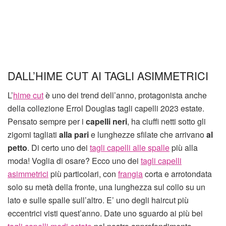
DALL’HIME CUT AI TAGLI ASIMMETRICI
L’
hime cut
è uno dei trend dell’anno, protagonista anche
della collezione Errol Douglas tagli capelli 2023 estate.
Pensato sempre per i
capelli neri
, ha ciuffi netti sotto gli
zigomi tagliati
alla pari
e lunghezze sfilate che arrivano
al
petto
. Di certo uno dei
tagli capelli alle spalle
più alla
moda! Voglia di osare? Ecco uno dei
tagli capelli
asimmetrici
più particolari, con
frangia
corta e arrotondata
solo su metà della fronte, una lunghezza sul collo su un
lato e sulle spalle sull’altro. E’ uno degli haircut più
eccentrici visti quest’anno. Date uno sguardo ai più bei