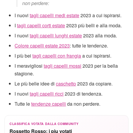
non perdere:
I nuovi
tagli capelli medi estate
2023 a cui ispirarsi.
I
tagli capelli corti estate
2023 più belli e alla moda.
I nuovi
tagli capelli lunghi estate
2023 alla moda.
Colore capelli estate 2023
: tutte le tendenze.
I più bei
tagli capelli con frangia
a cui ispirarsi.
I meravigliosi
tagli capelli mossi
2023 per la bella
stagione.
Le più belle idee di
caschetto
2023 da copiare.
I nuovi
tagli capelli ricci
2023 di tendenza.
Tutte le
tendenze capelli
da non perdere.
CLASSIFICA VOTATA DALLA COMMUNITY
Rossetto Rosso: i piu votati