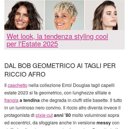
Wet look, la tendenza styling cool
per l'Estate 2025
DAL BOB GEOMETRICO AI TAGLI PER
RICCIO AFRO
Il
caschetto
nella collezione Errol Douglas tagli capelli
estate 2023 si fa geometrico, con lunghezze sfilate e
frangia
a tendina
che degrada in ciuffi stile basette. Il tutto
in un luminoso nero corvino. Il riccio afro diventa invece il
protagonista di
pixie cut
anni ’80
molto voluminosi sopra
ed eccentrici, da sfoggiare anche in versione
messy
con