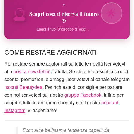
🔮
✦
🌟
Scopri cosa ti riserva il futuro
✨
Leggi il tuo Oroscopo di oggi →
COME RESTARE AGGIORNATI
Per restare sempre aggiornati su tutte le novità iscrivetevi
alla
nostra newsletter
gratuita. Se siete interessati ai codici
sconto, promozioni e omaggi, iscrivetevi al canale telegram
sconti Beautydea
. Per richieste di consigli e per parlare
con noi scriveteci sul nostro
gruppo Facebook
. Infine per
scoprire tutte le anteprime beauty c’è il nostro
account
Instagram
, vi aspettiamo!
Ecco altre bellissime tendenze capelli da