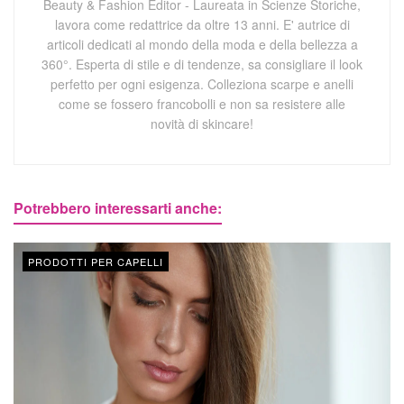
Beauty & Fashion Editor - Laureata in Scienze Storiche,
lavora come redattrice da oltre 13 anni. E' autrice di
articoli dedicati al mondo della moda e della bellezza a
360°. Esperta di stile e di tendenze, sa consigliare il look
perfetto per ogni esigenza. Colleziona scarpe e anelli
come se fossero francobolli e non sa resistere alle
novità di skincare!
Potrebbero interessarti anche:
PRODOTTI PER CAPELLI