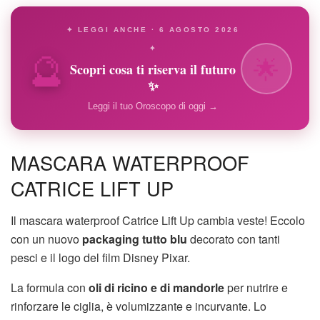
✦ LEGGI ANCHE · 6 AGOSTO 2026
🔮
✦
🌟
Scopri cosa ti riserva il futuro
✨
Leggi il tuo Oroscopo di oggi →
MASCARA WATERPROOF
CATRICE LIFT UP
Il mascara waterproof Catrice Lift Up cambia veste! Eccolo
con un nuovo
packaging tutto blu
decorato con tanti
pesci e il logo del film Disney Pixar.
La formula con
oli di ricino e di mandorle
per nutrire e
rinforzare le ciglia, è volumizzante e incurvante. Lo