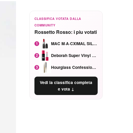
CLASSIFICA VOTATA DALLA
COMMUNITY
Rossetto Rosso: i piu votati
MAC M·A·CXIMAL SILKY MATTE Red Rock mat
1
Deborah Super Vinyl Shake Rosa Ciliegia
2
Hourglass Confession Ricaricabile Ultra Preciso Ad Alta Intensità Secretly Classic Red
3
Vedi la classifica completa
e vota ↓