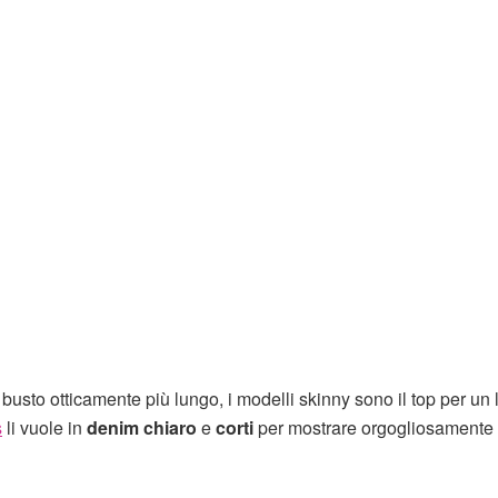
l busto otticamente più lungo, i modelli skinny sono il top per un 
s
li vuole in
denim chiaro
e
corti
per mostrare orgogliosamente 