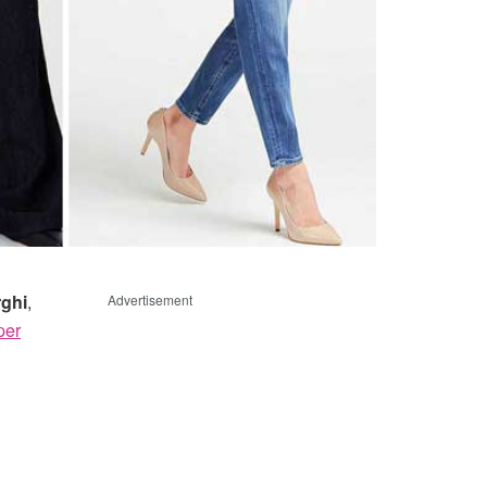
rghi
,
Advertisement
per