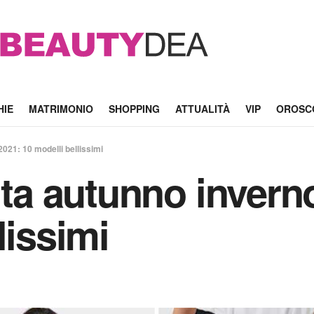
HIE
MATRIMONIO
SHOPPING
ATTUALITÀ
VIP
OROSC
2021: 10 modelli bellissimi
lta autunno invern
lissimi