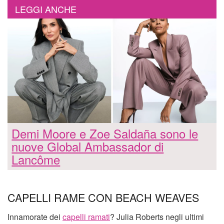
LEGGI ANCHE
Demi Moore e Zoe Saldaña sono le
nuove Global Ambassador di
Lancôme
CAPELLI RAME CON BEACH WEAVES
Innamorate dei
capelli ramati
? Julia Roberts negli ultimi