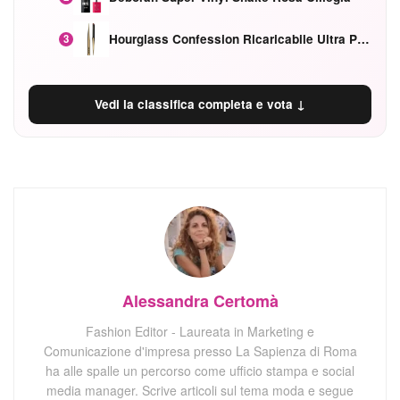
Hourglass Confession Ricaricabile Ultra Preciso Ad Alta Intensità Secretly Classic Red
3
Vedi la classifica completa e vota ↓
Alessandra Certomà
Fashion Editor - Laureata in Marketing e
Comunicazione d'impresa presso La Sapienza di Roma
ha alle spalle un percorso come ufficio stampa e social
media manager. Scrive articoli sul tema moda e segue