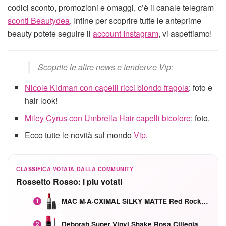
codici sconto, promozioni e omaggi, c’è il canale telegram
sconti Beautydea
. Infine per scoprire tutte le anteprime
beauty potete seguire il
account Instagram
, vi aspettiamo!
Scoprite le altre news e tendenze Vip:
Nicole Kidman con capelli ricci biondo fragola
: foto e
hair look!
Miley Cyrus con Umbrella Hair capelli bicolore
: foto.
Ecco tutte le novità sul mondo
Vip
.
CLASSIFICA VOTATA DALLA COMMUNITY
Rossetto Rosso: i piu votati
MAC M·A·CXIMAL SILKY MATTE Red Rock mat
1
Deborah Super Vinyl Shake Rosa Ciliegia
2