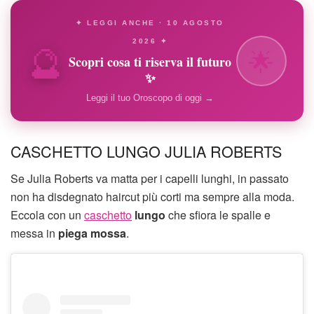
✦ LEGGI ANCHE · 10 AGOSTO
🔮
2026 ✦
🌟
Scopri cosa ti riserva il futuro
✨
Leggi il tuo Oroscopo di oggi →
CASCHETTO LUNGO JULIA ROBERTS
Se Julia Roberts va matta per i capelli lunghi, in passato
non ha disdegnato haircut più corti ma sempre alla moda.
Eccola con un
caschetto
lungo
che sfiora le spalle e
messa in
piega mossa
.