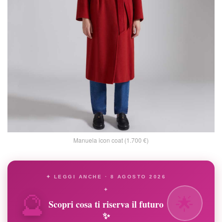
Manuela icon coat (1.700 €)
✦ LEGGI ANCHE · 8 AGOSTO 2026
🔮
✦
🌟
Scopri cosa ti riserva il futuro
✨