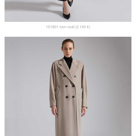
101801 icon coat (2.100 €)