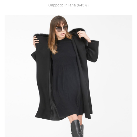
Cappotto in lana (645 €)