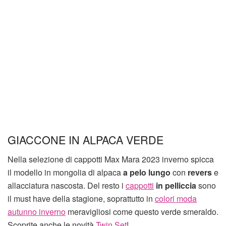
GIACCONE IN ALPACA VERDE
Nella selezione di cappotti Max Mara 2023 inverno spicca
il modello in mongolia di alpaca
a pelo lungo
con
revers
e
allacciatura nascosta. Del resto i
cappotti
in pelliccia
sono
il must have della stagione, soprattutto in
colori moda
autunno inverno
meravigliosi come questo verde smeraldo.
Scoprite anche le novità
Twin Set
!