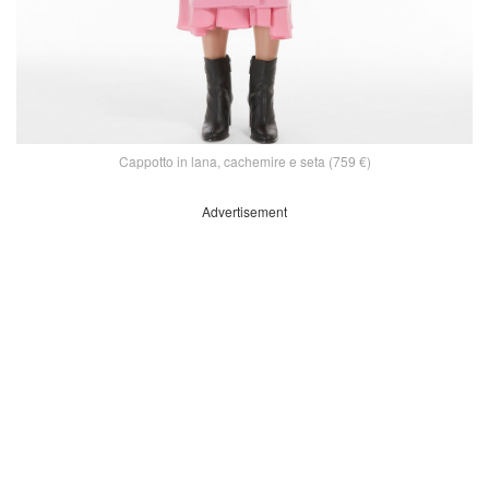
Cappotto in lana, cachemire e seta (759 €)
Advertisement