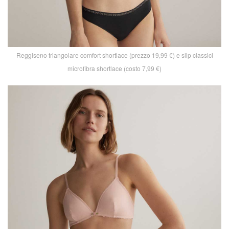
Reggiseno triangolare comfort shortlace (prezzo 19,99 €) e slip classici
microfibra shortlace (costo 7,99 €)