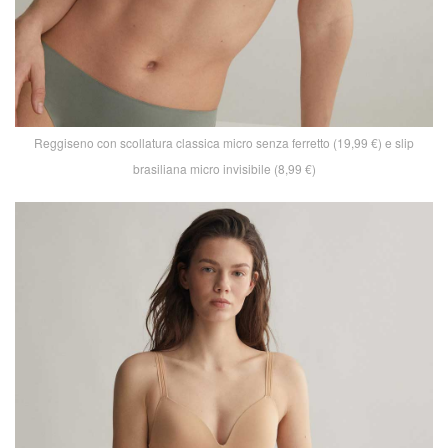
Reggiseno con scollatura classica micro senza ferretto (19,99 €) e slip
brasiliana micro invisibile (8,99 €)