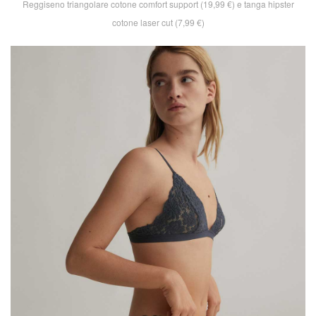
Reggiseno triangolare cotone comfort support (19,99 €) e tanga hipster
cotone laser cut (7,99 €)