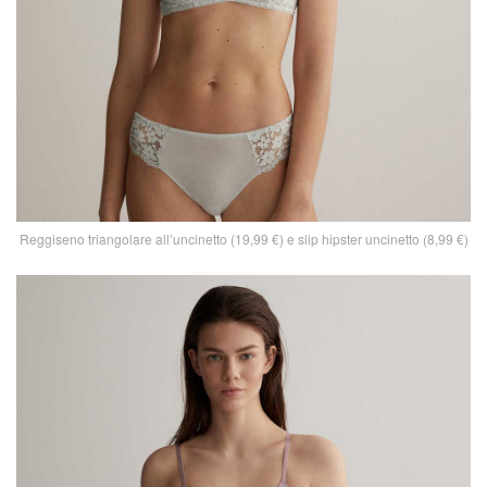
Reggiseno triangolare all’uncinetto (19,99 €) e slip hipster uncinetto (8,99 €)