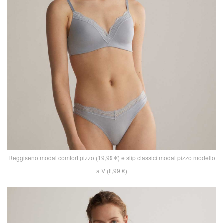
Reggiseno modal comfort pizzo (19,99 €) e slip classici modal pizzo modello
a V (8,99 €)