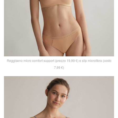
Reggiseno micro comfort support (prezzo 19,99 €) e slip microfibra (costo
7,99 €)