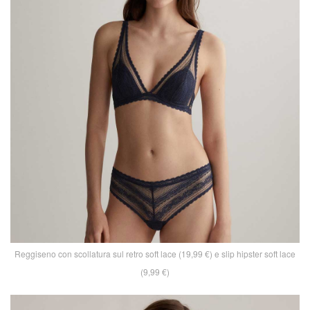
Reggiseno con scollatura sul retro soft lace (19,99 €) e slip hipster soft lace
(9,99 €)