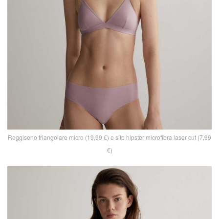
Reggiseno triangolare micro (19,99 €) e slip hipster microfibra laser cut (7,99
€)