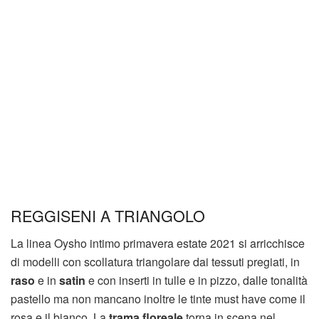
REGGISENI A TRIANGOLO
La linea Oysho intimo primavera estate 2021 si arricchisce
di modelli con scollatura triangolare dai tessuti pregiati, in
raso
e in
satin
e con inserti in tulle e in pizzo, dalle tonalità
pastello ma non mancano inoltre le tinte must have come il
rosa e il bianco. La
trama floreale
torna in scena nel