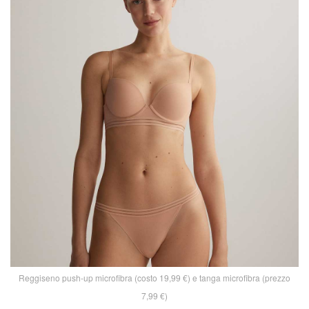
Reggiseno push-up microfibra (costo 19,99 €) e tanga microfibra (prezzo
7,99 €)