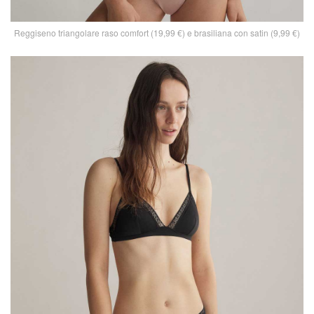
Reggiseno triangolare raso comfort (19,99 €) e brasiliana con satin (9,99 €)