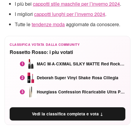
I più bei
cappotti stile maschile per l’inverno 2024
.
I migliori
cappotti lunghi per l’inverno 2024
.
Tutte le
tendenze moda
aggiornate da conoscere.
CLASSIFICA VOTATA DALLA COMMUNITY
Rossetto Rosso: i piu votati
MAC M·A·CXIMAL SILKY MATTE Red Rock mat
1
Deborah Super Vinyl Shake Rosa Ciliegia
2
Hourglass Confession Ricaricabile Ultra Preciso Ad Alta Intensità Secretly Classic Red
3
Vedi la classifica completa e vota ↓