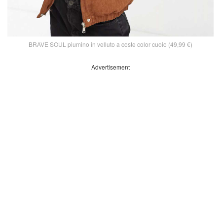
BRAVE SOUL piumino in velluto a coste color cuoio (49,99 €)
Advertisement