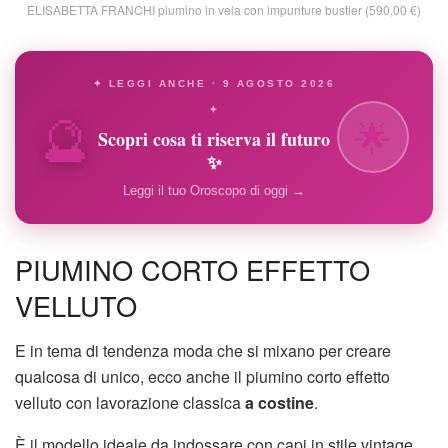
ELISABETTA FRANCHI piumino in vela con impunture bustier (590,00 €)
✦ LEGGI ANCHE · 9 AGOSTO 2026
🔮
✦
🌟
Scopri cosa ti riserva il futuro
✨
Leggi il tuo Oroscopo di oggi →
PIUMINO CORTO EFFETTO
VELLUTO
E in tema di tendenza moda che si mixano per creare
qualcosa di unico, ecco anche il piumino corto effetto
velluto con lavorazione classica
a costine
.
È il modello ideale da indossare con capi in stile vintage,