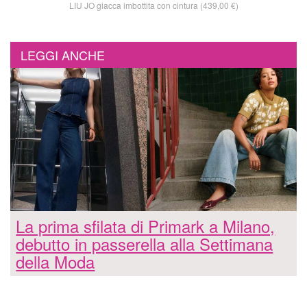
LIU JO giacca imbottita con cintura (439,00 €)
LEGGI ANCHE
La prima sfilata di Primark a Milano,
debutto in passerella alla Settimana
della Moda