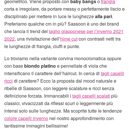
geometrico. Viene proposto con
baby bangs
o
frangia
corta e irregolare, da portare messy o perfettamente liscio e
disciplinato per mettere in luce le lunghezze
alla pari
.
Preferiamo qualche cm in più? Sassoon è uno dei brand
che lancia il trend del
taglio giapponese per l’inverno 2021
2022
, una rivisitazione dell’
hime cut
con contrasti netti tra
le lunghezze di frangia, ciuffi e punte.
Lo troviamo nella variante corvina monocromatica oppure
con base
biondo platino
e pennellate di viola che
intensificano il carattere dell’haircut. In cerca di
tagli capelli
ricci
di carattere? Ecco la proposta dal mood naturale e
ribelle di Sassoon, con leggere scalature e ricci senza
definizione forzata. Immancabili i
tagli capelli scalati
più
classici, vivacizzati da riflessi scuri o leggermente più
intensi solo sulle lunghezze. Ma scoprite tutte le tendenze
colore capelli inverno
nel nostro approfondimento con
tantissime immagini bellissime!