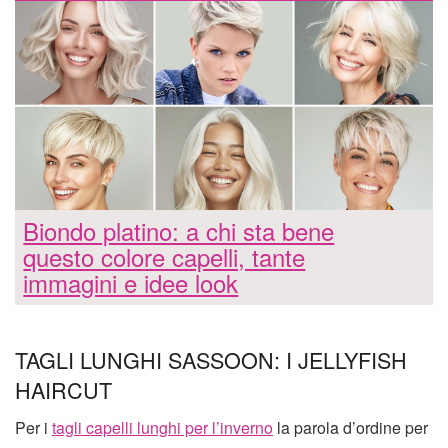
Biondo platino: a chi sta bene
questo colore capelli, tante
immagini e idee look
TAGLI LUNGHI SASSOON: I JELLYFISH
HAIRCUT
Per i
tagli capelli lunghi per l’inverno
la parola d’ordine per