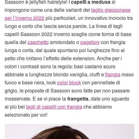
Sassoon è jellyfish hairstyle! I
capelli a medusa
si
impongono come una delle varianti del
taglio giapponese
per l’inverno 2022
più particolari, un innovativo incrocio tra
lungo e corto che lascia senza parole. La linea di tagli
capelli Sassoon 2022 inverno sceglie come forma di base
quella del
caschetto
arrotondato o
pageboy
con frangia
lunga o corta, dal quale spuntano poi lunghezze fino al
petto che imitano l’effetto delle extension. Anche per i
colori i contrasti sono la regola: basi castano scuro
abbinate a lunghezze biondo vaniglia, ciuffi e
frangia
rosso
fuoco e base nera, look
color block
con pennellate di
grigio, le proposte di Sassoon sono fatte per non passare
inosservate. E se vi piace la
frangetta
, date uno sguardo
ai più bei
tagli di capelli con frangia
che abbiamo
selezionato per voi!