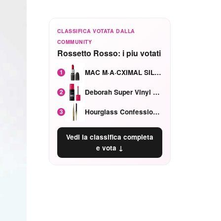
CLASSIFICA VOTATA DALLA
COMMUNITY
Rossetto Rosso: i piu votati
MAC M·A·CXIMAL SILKY MATTE Red Rock mat
1
Deborah Super Vinyl Shake Rosa Ciliegia
2
Hourglass Confession Ricaricabile Ultra Preciso Ad Alta Intensità Secretly Classic Red
3
Vedi la classifica completa
e vota ↓