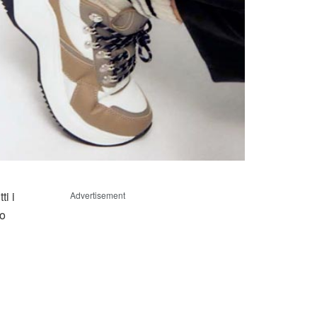
ti i
Advertisement
no