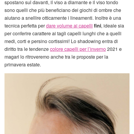
spostano sul davanti, il viso a diamante e il viso tondo
sono quelli che più beneficiano dei giochi di ombre che
aiutano a snellire otticamente i lineamenti. Inoltre è una
tecnica perfetta per
dare volume ai capelli
fini
, ideale sia
per conferire carattere ai tagli capelli lunghi che a quelli
medi, corti e persino cortissimi! Lo shadowing entra di
diritto tra le tendenze
colore capelli per l’inverno
2021 e
magari lo ritroveremo anche tra le proposte per la
primavera estate.