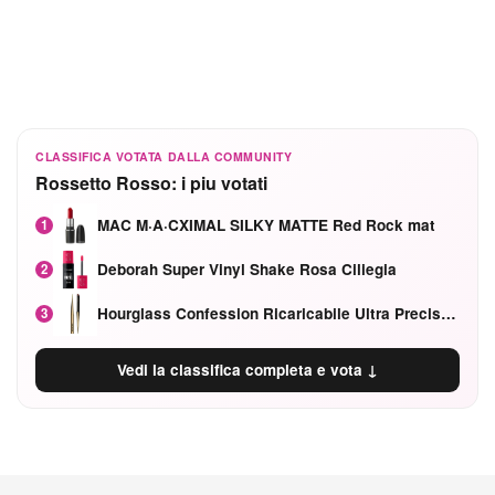
CLASSIFICA VOTATA DALLA COMMUNITY
Rossetto Rosso: i piu votati
MAC M·A·CXIMAL SILKY MATTE Red Rock mat
1
Deborah Super Vinyl Shake Rosa Ciliegia
2
Hourglass Confession Ricaricabile Ultra Preciso Ad Alta Intensità Secretly Classic Red
3
Vedi la classifica completa e vota ↓