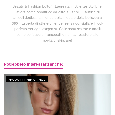
Beauty & Fashion Editor - Laureata in Scienze Storiche,
lavora come redattrice da oltre 13 anni. E' autrice di
articoli dedicati al mondo della moda e della bellezza a
360°. Esperta di stile e di tendenze, sa consigliare il look
perfetto per ogni esigenza. Colleziona scarpe e anelli
come se fossero francobolli e non sa resistere alle
novità di skincare!
Potrebbero interessarti anche:
PRODOTTI PER CAPELLI