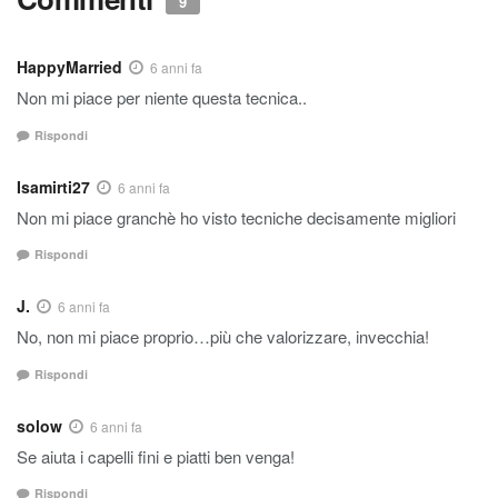
9
HappyMarried
6 anni fa
Non mi piace per niente questa tecnica..
Rispondi
Isamirti27
6 anni fa
Non mi piace granchè ho visto tecniche decisamente migliori
Rispondi
J.
6 anni fa
No, non mi piace proprio…più che valorizzare, invecchia!
Rispondi
solow
6 anni fa
Se aiuta i capelli fini e piatti ben venga!
Rispondi