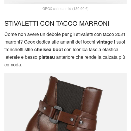
GEOX calinda mid (139,90 €)
STIVALETTI CON TACCO MARRONI
Come non avere un debole per gli stivaletti con tacco 2021
marroni? Geox dedica alle amanti dei tocchi
vintage
i suoi
tronchetti stile
chelsea boot
con iconica fascia elastica
laterale e basso
plateau
anteriore che rende la calzata più
comoda.