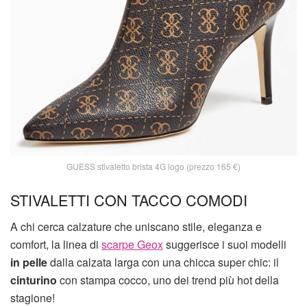
GUESS stivaletto brista 4G logo (prezzo 165 €)
STIVALETTI CON TACCO COMODI
A chi cerca calzature che uniscano stile, eleganza e
comfort, la linea di
scarpe Geox
suggerisce i suoi modelli
in pelle
dalla calzata larga con una chicca super chic: il
cinturino
con stampa cocco, uno dei trend più hot della
stagione!