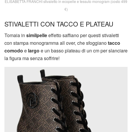
ELISABETTA FRANCHI stivaletto in ecopelle e tessuto monogram (costo 499
€)
STIVALETTI CON TACCO E PLATEAU
Tomaia in
similpelle
effetto saffiano per questi stivaletti
con stampa monogramma all over, che sfoggiano
tacco
comodo
e
largo
e un basso plateau di un cm per slanciare
la figura ma senza soffrire!