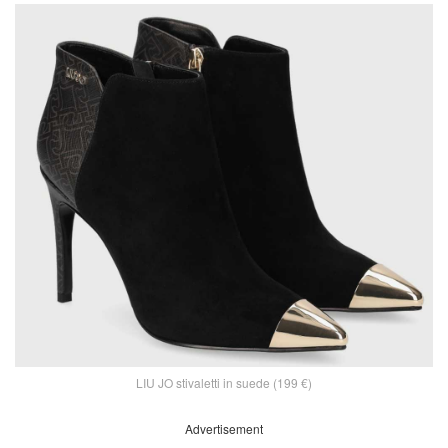
LIU JO stivaletti in suede (199 €)
Advertisement