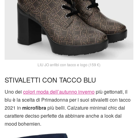
LIU JO anfibi con tacco e logo (159 €)
STIVALETTI CON TACCO BLU
Uno dei
colori moda dell’autunno inverno
più gettonati, il
blu è la scelta di Primadonna per i suoi stivaletti con tacco
2021 in
microfibra
più belli. Calzature minimal chic dal
carattere deciso perfette da abbinare anche a look dal
mood bohemien.