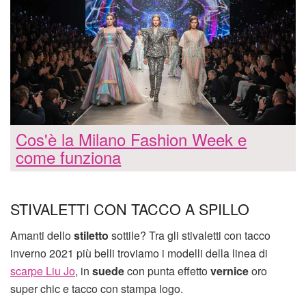
Cos'è la Milano Fashion Week e
come funziona
STIVALETTI CON TACCO A SPILLO
Amanti dello
stiletto
sottile? Tra gli stivaletti con tacco
inverno 2021 più belli troviamo i modelli della linea di
scarpe Liu Jo
, in
suede
con punta effetto
vernice
oro
super chic e tacco con stampa logo.