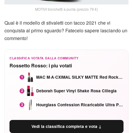
MOTIVI tronchetti a punta (prezzo 79 €)
Qual è il modello di stivaletti con tacco 2021 che vi
conquista al primo sguardo? Fatecelo sapere lasciando un
commento!
CLASSIFICA VOTATA DALLA COMMUNITY
Rossetto Rosso: i piu votati
MAC M·A·CXIMAL SILKY MATTE Red Rock mat
1
Deborah Super Vinyl Shake Rosa Ciliegia
2
Hourglass Confession Ricaricabile Ultra Preciso Ad Alta Intensità Secretly Classic Red
3
Vedi la classifica completa e vota ↓