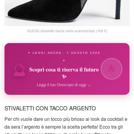
GUESS stivaletto baize pelle scamosciata (169 €)
✦ LEGGI ANCHE · 7 AGOSTO 2026
🔮
✦
🌟
Scopri cosa ti riserva il futuro
✨
Leggi il tuo Oroscopo di oggi →
STIVALETTI CON TACCO ARGENTO
Per chi vuole dare un tocco più brioso ai look da cocktail e
da sera l’argento è sempre la scelta perfetta! Ecco tra gli