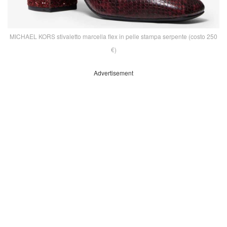
MICHAEL KORS stivaletto marcella flex in pelle stampa serpente (costo 250
€)
Advertisement