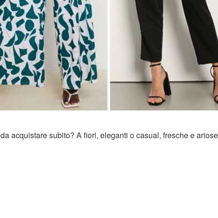
 da acquistare subito? A fiori, eleganti o casual, fresche e ariose