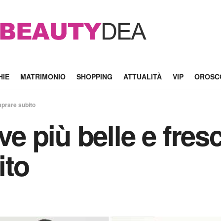
HIE
MATRIMONIO
SHOPPING
ATTUALITÀ
VIP
OROSC
mprare subito
ive più belle e fres
ito