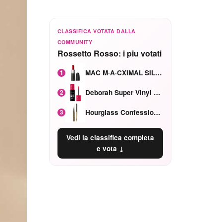
CLASSIFICA VOTATA DALLA
COMMUNITY
Rossetto Rosso: i piu votati
MAC M·A·CXIMAL SILKY MATTE Red Rock mat
1
Deborah Super Vinyl Shake Rosa Ciliegia
2
Hourglass Confession Ricaricabile Ultra Preciso Ad Alta Intensità Secretly Classic Red
3
Vedi la classifica completa
e vota ↓