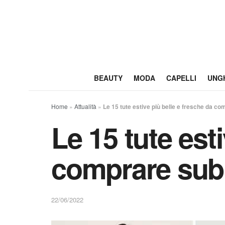
BEAUTY
MODA
CAPELLI
UNG
Home
»
Attualità
»
Le 15 tute estive più belle e fresche da co
Le 15 tute est
comprare sub
22/06/2022