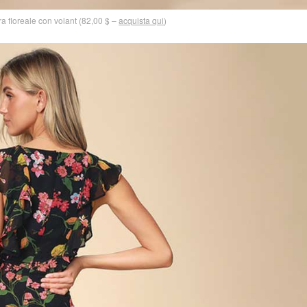
a floreale con volant (82,00 $ –
acquista qui
)