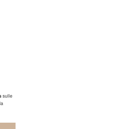
s
sulle
da