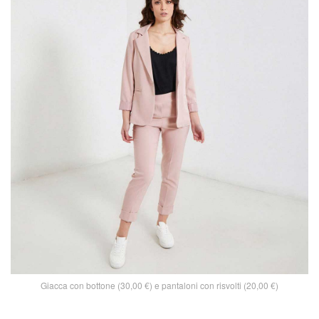
Giacca con bottone (30,00 €) e pantaloni con risvolti (20,00 €)