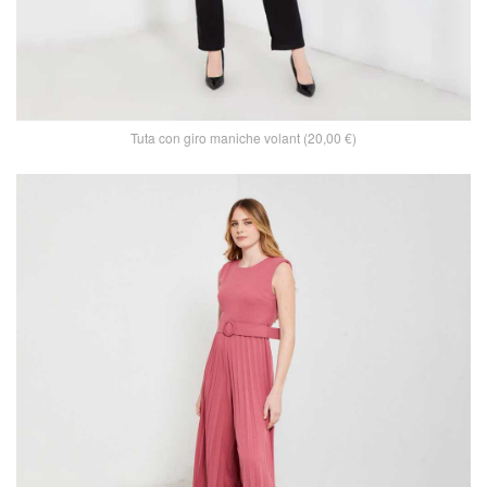
Tuta con giro maniche volant (20,00 €)