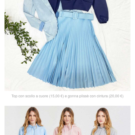
Top con scollo a cuore (15,00 €) e gonna plissè con cintura (20,00 €)