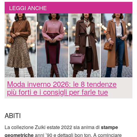
LEGGI ANCHE
Moda inverno 2026: le 8 tendenze
più forti e i consigli per farle tue
ABITI
La collezione Zuiki estate 2022 sia anima di
stampe
geometriche
anni ’90 e dettagli bon ton. A cominciare