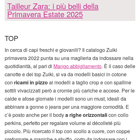
Tailleur Zara: i più belli della
Primavera Estate 2025
TOP
In cerca di capi freschi e giovanili? Il catalogo Zuiki
primavera 2022 punta su una maglieria da indossare nella
quotidianità, al pari di
Mango abbigliamento
. È il caso delle
canotte e dei top Zuiki, si va da modelli basici in cotone
con
ricami in pizzo
ai modelli a taglio crop e con spalline
sottili vivacizzati però a cromie più cariche e accese. Per le
calde e afose giornate i modelli sono un must, ideali da
abbinare a gonne o jeans per una maggiore comodità. E
c’è posto anche per il body
a righe orizzontali
con collo
perkins, perfetto per regalare volume al décolleté più
piccolo. Più ricercato il top con scollo a cuore, con coppe
preformate e maniche a sbuffo, corto da indossare con i