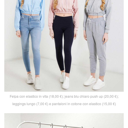
Felpa con elastico in vita (18,00 €); jeans blu chiaro push up (20,00 €);
leggings lungo (7,00 €) e pantaloni in cotone con elastico (15,00 €)