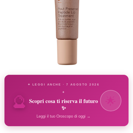
✦ LEGGI ANCHE · 7 AGOSTO 2026
🔮
✦
🌟
Scopri cosa ti riserva il futuro
✨
Leggi il tuo Oroscopo di oggi →