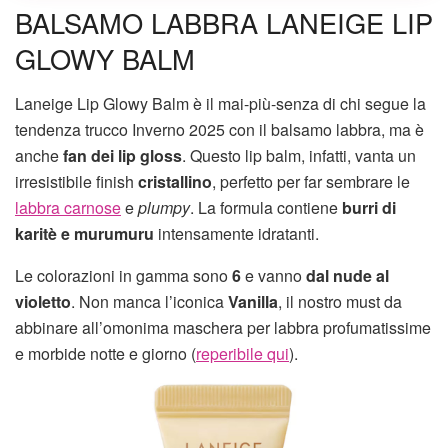
BALSAMO LABBRA LANEIGE LIP
GLOWY BALM
Laneige Lip Glowy Balm è il mai-più-senza di chi segue la
tendenza trucco Inverno 2025 con il balsamo labbra, ma è
anche
fan dei lip gloss
. Questo lip balm, infatti, vanta un
irresistibile finish
cristallino
, perfetto per far sembrare le
labbra carnose
e
plumpy
. La formula contiene
burri di
karitè e murumuru
intensamente idratanti.
Le colorazioni in gamma sono
6
e vanno
dal nude al
violetto
. Non manca l’iconica
Vanilla
, il nostro must da
abbinare all’omonima maschera per labbra profumatissime
e morbide notte e giorno (
reperibile qui
).