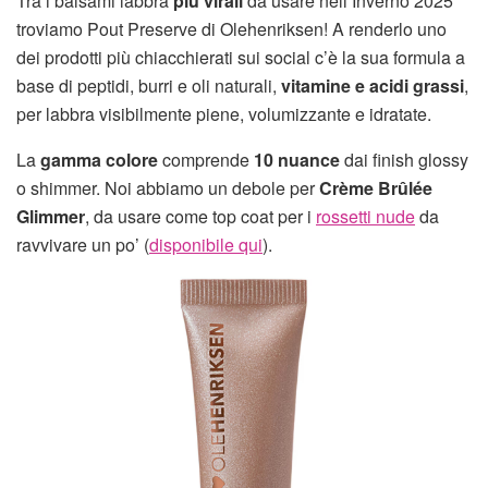
Tra i balsami labbra
più virali
da usare nell’Inverno 2025
troviamo Pout Preserve di Olehenriksen! A renderlo uno
dei prodotti più chiacchierati sui social c’è la sua formula a
base di peptidi, burri e oli naturali,
vitamine e acidi grassi
,
per labbra visibilmente piene, volumizzante e idratate.
La
gamma colore
comprende
10 nuance
dai finish glossy
o shimmer. Noi abbiamo un debole per
Crème Brûlée
Glimmer
, da usare come top coat per i
rossetti nude
da
ravvivare un po’ (
disponibile qui
).