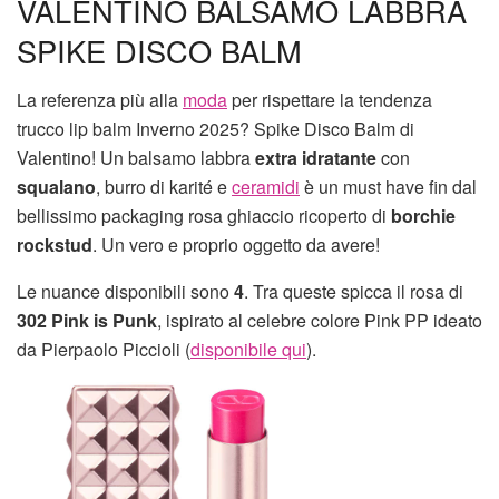
VALENTINO BALSAMO LABBRA
SPIKE DISCO BALM
La referenza più alla
moda
per rispettare la tendenza
trucco lip balm Inverno 2025? Spike Disco Balm di
Valentino! Un balsamo labbra
extra idratante
con
squalano
, burro di karité e
ceramidi
è un must have fin dal
bellissimo packaging rosa ghiaccio ricoperto di
borchie
rockstud
. Un vero e proprio oggetto da avere!
Le nuance disponibili sono
4
. Tra queste spicca il rosa di
302 Pink is Punk
, ispirato al celebre colore Pink PP ideato
da Pierpaolo Piccioli (
disponibile qui
).