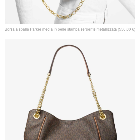
Borsa a spalla Parker media in pelle stampa serpente metallizzata (550,00 €)