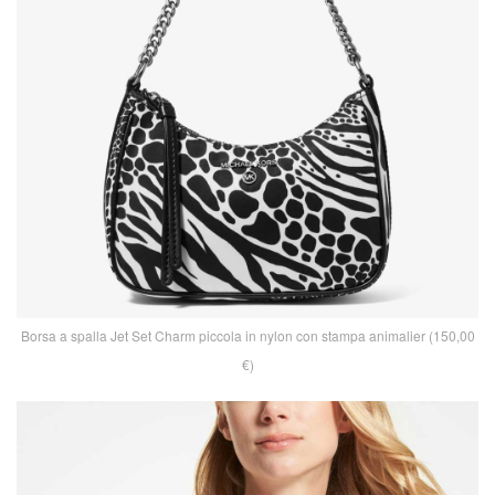
Borsa a spalla Jet Set Charm piccola in nylon con stampa animalier (150,00
€)