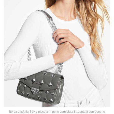
Borsa a spalla SoHo piccola in pelle verniciata trapuntata con borchie