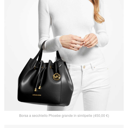
Borsa a secchiello Phoebe grande in similpelle (450,00 €)