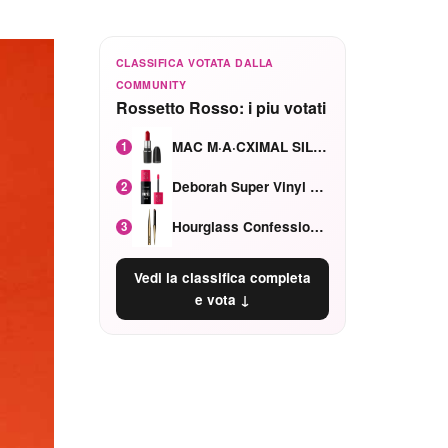
CLASSIFICA VOTATA DALLA
COMMUNITY
Rossetto Rosso: i piu votati
MAC M·A·CXIMAL SILKY MATTE Red Rock mat
1
Deborah Super Vinyl Shake Rosa Ciliegia
2
Hourglass Confession Ricaricabile Ultra Preciso Ad Alta Intensità Secretly Classic Red
3
Vedi la classifica completa
e vota ↓