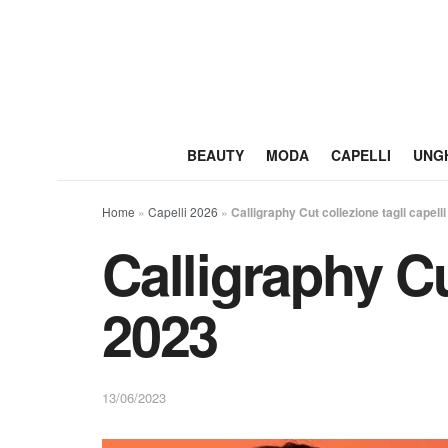
BEAUTY
MODA
CAPELLI
UNG
Home
»
Capelli 2026
»
Calligraphy Cut collezione tagli capell
Calligraphy Cu
2023
13/06/2023