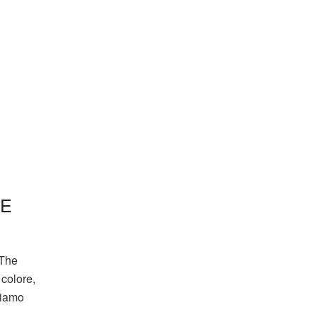
HE
“The
 colore,
ediamo