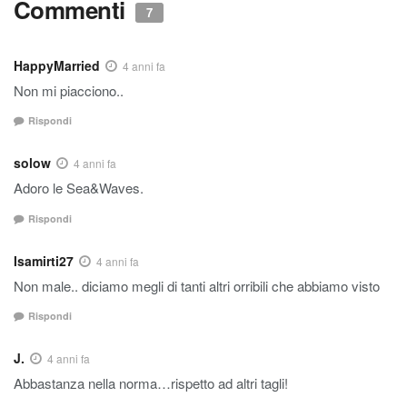
Commenti
7
HappyMarried
4 anni fa
Non mi piacciono..
Rispondi
solow
4 anni fa
Adoro le Sea&Waves.
Rispondi
Isamirti27
4 anni fa
Non male.. diciamo megli di tanti altri orribili che abbiamo visto
Rispondi
J.
4 anni fa
Abbastanza nella norma…rispetto ad altri tagli!