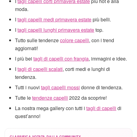
I
tagli capelli corti primavera estate
più hot e alla
moda.
I
tagli capelli medi primavera estate
più belli.
I
tagli capelli lunghi primavera estate
top.
Tutto sulle tendenze
colore capelli
, con i trend
aggiornati!
I più bei
tagli di capelli con frangia
, immagini e idee.
I
tagli di capelli scalati
, corti medi e lunghi di
tendenza.
Tutti i nuovi
tagli capelli mossi
donne di tendenza.
Tutte le
tendenze capelli
2022 da scoprire!
La nostra mega gallery con tutti i
tagli di capelli
di
quest’anno!
CLASSIFICA VOTATA DALLA COMMUNITY