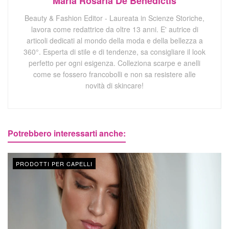
Maria Rosaria De Benedictis
Beauty & Fashion Editor - Laureata in Scienze Storiche,
lavora come redattrice da oltre 13 anni. E' autrice di
articoli dedicati al mondo della moda e della bellezza a
360°. Esperta di stile e di tendenze, sa consigliare il look
perfetto per ogni esigenza. Colleziona scarpe e anelli
come se fossero francobolli e non sa resistere alle
novità di skincare!
Potrebbero interessarti anche:
PRODOTTI PER CAPELLI