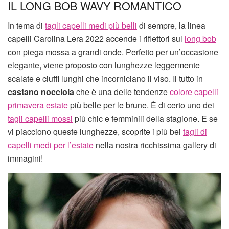
IL LONG BOB WAVY ROMANTICO
In tema di
tagli capelli medi più belli
di sempre, la linea
capelli Carolina Lera 2022 accende i riflettori sul
long bob
con piega mossa a grandi onde. Perfetto per un’occasione
elegante, viene proposto con lunghezze leggermente
scalate e ciuffi lunghi che incorniciano il viso. Il tutto in
castano nocciola
che è una delle tendenze
colore capelli
primavera estate
più belle per le brune. È di certo uno dei
tagli capelli mossi
più chic e femminili della stagione. E se
vi piacciono queste lunghezze, scoprite i più bei
tagli di
capelli medi per l’estate
nella nostra ricchissima gallery di
immagini!