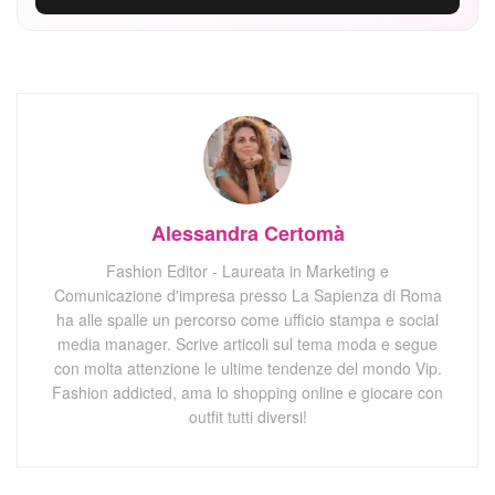
Alessandra Certomà
Fashion Editor - Laureata in Marketing e
Comunicazione d'impresa presso La Sapienza di Roma
ha alle spalle un percorso come ufficio stampa e social
media manager. Scrive articoli sul tema moda e segue
con molta attenzione le ultime tendenze del mondo Vip.
Fashion addicted, ama lo shopping online e giocare con
outfit tutti diversi!