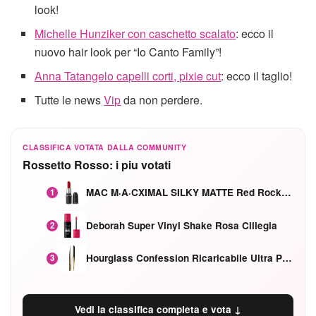
look!
Michelle Hunziker con caschetto scalato
: ecco il
nuovo hair look per “Io Canto Family”!
Anna Tatangelo capelli corti, pixie cut
: ecco il taglio!
Tutte le news
Vip
da non perdere.
CLASSIFICA VOTATA DALLA COMMUNITY
Rossetto Rosso: i piu votati
MAC M·A·CXIMAL SILKY MATTE Red Rock mat
1
Deborah Super Vinyl Shake Rosa Ciliegia
2
Hourglass Confession Ricaricabile Ultra Preciso Ad Alta Intensità Secretly Classic Red
3
Vedi la classifica completa e vota ↓