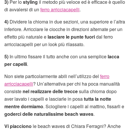
3)
Per lo
styling
il metodo più veloce ed è efficace è quello
di avvalersi di un
ferro arricciacapelli
.
4)
Dividere la chioma in due sezioni, una superiore e l’altra
inferiore. Arricciare le ciocche in direzioni alternate per un
effetto più naturale e
lasciare le punte fuori
dal ferro
arricciacapelli per un look più rilassato.
5)
In ultimo fissare il tutto anche con una semplice
lacca
per capelli
.
Non siete particolarmente abili nell’utilizzo del
ferro
arricciacapelli
? Un’alternativa per chi ha poca manualità
consiste
nel realizzare delle trecce
sulla chioma dopo
aver lavato i capelli e lasciarle in posa
tutta la notte
mentre dormiamo
. Sciogliere i capelli al mattino, fissarli e
goderci delle naturalissime beach waves
.
Vi piacciono
le beach waves di Chiara Ferragni? Anche