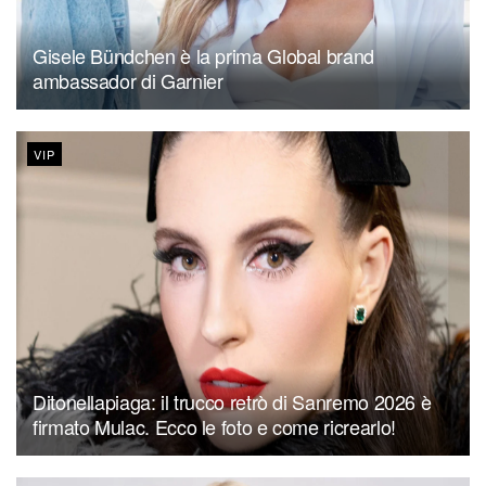
Gisele Bündchen è la prima Global brand
ambassador di Garnier
VIP
Ditonellapiaga: il trucco retrò di Sanremo 2026 è
firmato Mulac. Ecco le foto e come ricrearlo!