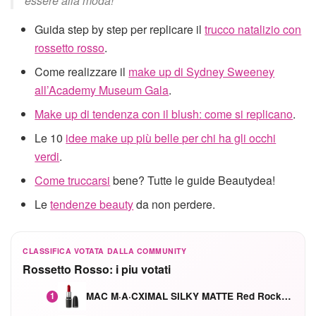
essere alla moda!
Guida step by step per replicare il
trucco natalizio con
rossetto rosso
.
Come realizzare il
make up di Sydney Sweeney
all’Academy Museum Gala
.
Make up di tendenza con il blush: come si replicano
.
Le 10
idee make up più belle per chi ha gli occhi
verdi
.
Come truccarsi
bene? Tutte le guide Beautydea!
Le
tendenze beauty
da non perdere.
CLASSIFICA VOTATA DALLA COMMUNITY
Rossetto Rosso: i piu votati
MAC M·A·CXIMAL SILKY MATTE Red Rock mat
1