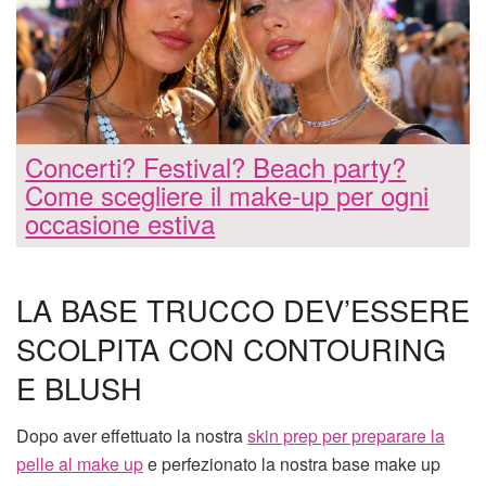
Concerti? Festival? Beach party?
Come scegliere il make-up per ogni
occasione estiva
LA BASE TRUCCO DEV’ESSERE
SCOLPITA CON CONTOURING
E BLUSH
Dopo aver effettuato la nostra
skin prep per preparare la
pelle al make up
e perfezionato la nostra base make up