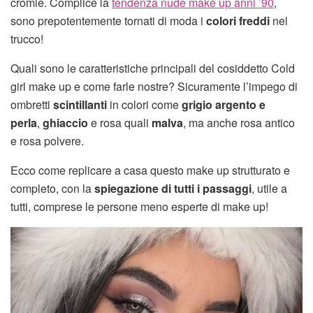
cromie. Complice la
tendenza nude make up anni ’90
,
sono prepotentemente tornati di moda i
colori freddi
nel
trucco!
Quali sono le caratteristiche principali del cosiddetto Cold
girl make up e come farle nostre? Sicuramente l’impego di
ombretti
scintillanti
in colori come
grigio argento e
perla
,
ghiaccio
e rosa quali
malva
, ma anche rosa antico
e rosa polvere.
Ecco come replicare a casa questo make up strutturato e
completo, con la
spiegazione di tutti i passaggi
, utile a
tutti, comprese le persone meno esperte di make up!