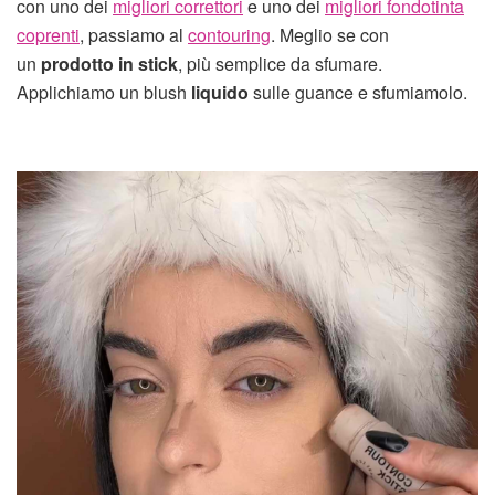
con uno dei
migliori correttori
e uno dei
migliori fondotinta
coprenti
, passiamo al
contouring
. Meglio se con
un
prodotto in stick
, più semplice da sfumare.
Applichiamo un blush
liquido
sulle guance e sfumiamolo.