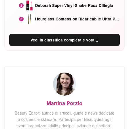
Deborah Super Vinyl Shake Rosa Ciliegia
2
Hourglass Confession Ricaricabile Ultra Preciso Ad Alta Intensità Secretly Classic Red
3
Vedi la classifica completa e vota ↓
Martina Porzio
Beauty Editor: autrice di articoli, guide e news dedicate
a cosmesi e skincare. Partecipa per Beautydea agli
eventi organizzati dalle principali aziende del settore.