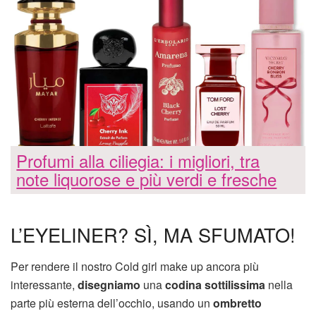
Profumi alla ciliegia: i migliori, tra
note liquorose e più verdi e fresche
L’EYELINER? SÌ, MA SFUMATO!
Per rendere il nostro Cold girl make up ancora più
interessante,
disegniamo
una
codina sottilissima
nella
parte più esterna dell’occhio, usando un
ombretto