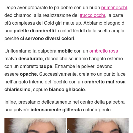
Dopo aver preparato le palpebre con un buon
primer occhi
,
dedichiamoci alla realizzazione del
trucco occhi
, la parte
più complessa del Cold girl make up. Abbiamo bisogno di
una
palette di ombretti
in colori freddi dalla scelta ampia,
perché
ci servono diversi colori
.
Uniformiamo la palpebra
mobile
con un
ombretto rosa
malva
desaturato
, dopodiché scuriamo l’angolo esterno
con un ombretto
taupe
. Entrambe le polveri devono
essere
opache
. Successivamente, creiamo un punto luce
nell’angolo interno dell’occhio con un
ombretto mat rosa
chiarissimo
, oppure
bianco ghiaccio
.
Infine, pressiamo delicatamente nel centro della palpebra
una polvere
intensamente glitterata
color argento.