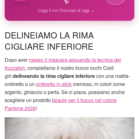
✨
Leggi il tuo Oroscopo di oggi →
DELINEIAMO LA RIMA
CIGLIARE INFERIORE
Dopo aver
messo il mascara seguendo la tecnica dei
truccatori
, completiamo il nostro trucco occhi Cold
girl
delineando la rima cigliare inferiore
con una matita-
ombretto o un
ombretto in stick
cremoso, in colori come
argento, ghiaccio o perla. Se ci piace, possiamo anche
scegliere un prodotto
beauty per il trucco nel colore
Pantone 2026
!