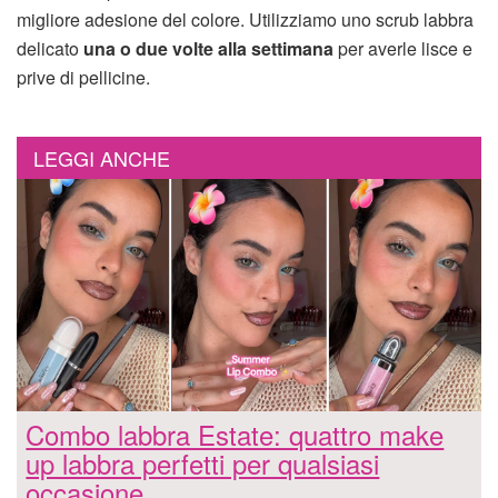
migliore adesione del colore. Utilizziamo uno scrub labbra
delicato
una o due volte alla settimana
per averle lisce e
prive di pellicine.
LEGGI ANCHE
Combo labbra Estate: quattro make
up labbra perfetti per qualsiasi
occasione