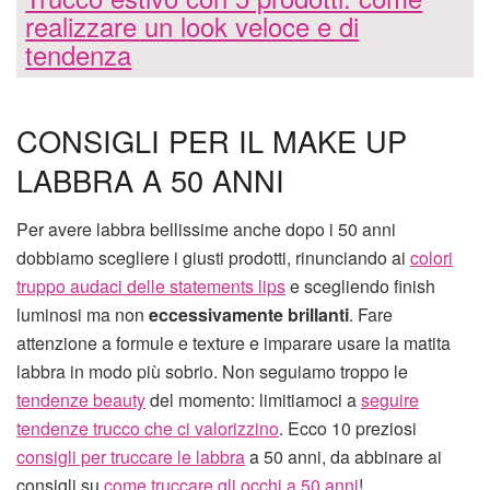
realizzare un look veloce e di
tendenza
CONSIGLI PER IL MAKE UP
LABBRA A 50 ANNI
Per avere labbra bellissime anche dopo i 50 anni
dobbiamo scegliere i giusti prodotti, rinunciando ai
colori
truppo audaci delle statements lips
e scegliendo finish
luminosi ma non
eccessivamente brillanti
. Fare
attenzione a formule e texture e imparare usare la matita
labbra in modo più sobrio. Non seguiamo troppo le
tendenze beauty
del momento: limitiamoci a
seguire
tendenze trucco che ci valorizzino
. Ecco 10 preziosi
consigli per truccare le labbra
a 50 anni, da abbinare ai
consigli su
come truccare gli occhi a 50 anni
!