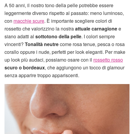
A 50 anni, il nostro tono della pelle potrebbe essere
leggermente diverso rispetto al passato: meno luminoso,
con
macchie scure
. È importante scegliere colori di
rossetto che valorizzino la nostra
attuale carnagione
e
siano adatti al
sottotono della pelle
. I colori sempre
vincenti?
Tonalità neutre
come rosa tenue, pesca o rosa
corallo oppure i nude, perfetti per look eleganti. Per make
up look più audaci, possiamo osare con il
rossetto rosso
scuro o bordeaux
, che aggiungono un tocco di glamour
senza apparire troppo appariscenti.