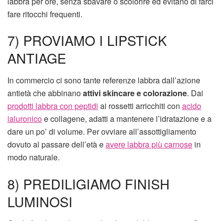
labbra per ore, senza sbavare o scolorire ed evitano di farci
fare ritocchi frequenti.
7) PROVIAMO I LIPSTICK
ANTIAGE
In commercio ci sono tante referenze labbra dall’azione
antietà che abbinano
attivi skincare e colorazione
. Dai
prodotti labbra con peptidi
ai rossetti arricchiti con
acido
ialuronico
e collagene, adatti a mantenere l’idratazione e a
dare un po’ di volume. Per ovviare all’assottigliamento
dovuto al passare dell’età e
avere labbra più carnose
in
modo naturale.
8) PREDILIGIAMO FINISH
LUMINOSI