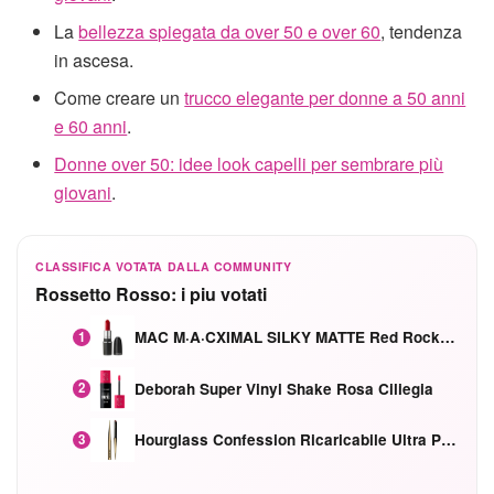
La
bellezza spiegata da over 50 e over 60
, tendenza
in ascesa.
Come creare un
trucco elegante per donne a 50 anni
e 60 anni
.
Donne over 50: idee look capelli per sembrare più
giovani
.
CLASSIFICA VOTATA DALLA COMMUNITY
Rossetto Rosso: i piu votati
MAC M·A·CXIMAL SILKY MATTE Red Rock mat
1
Deborah Super Vinyl Shake Rosa Ciliegia
2
Hourglass Confession Ricaricabile Ultra Preciso Ad Alta Intensità Secretly Classic Red
3