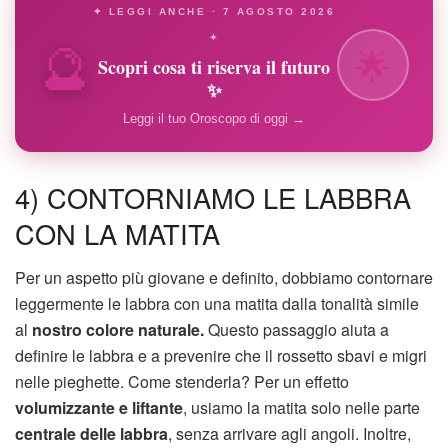
✦ LEGGI ANCHE · 7 AGOSTO 2026
🔮
✦
🌟
Scopri cosa ti riserva il futuro
✨
Leggi il tuo Oroscopo di oggi →
4) CONTORNIAMO LE LABBRA
CON LA MATITA
Per un aspetto più giovane e definito, dobbiamo contornare
leggermente le labbra con una matita dalla tonalità simile
al
nostro colore naturale.
Questo passaggio aiuta a
definire le labbra e a prevenire che il rossetto sbavi e migri
nelle pieghette. Come stenderla? Per un effetto
volumizzante e liftante
, usiamo la matita solo nelle parte
centrale delle labbra
, senza arrivare agli angoli. Inoltre,