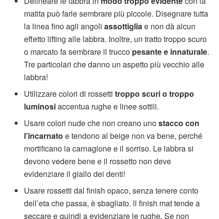
Delineare le labbra in
modo troppo evidente
con la
matita può farle sembrare più piccole. Disegnare tutta
la linea fino agli angoli
assottiglia
e non dà alcun
effetto lifting alle labbra. Inoltre, un tratto troppo scuro
o marcato fa sembrare il trucco
pesante e innaturale
.
Tre particolari che danno un aspetto più vecchio alle
labbra!
Utilizzare colori di rossetti
troppo scuri o troppo
luminosi
accentua rughe e linee sottili.
Usare colori nude che non creano uno
stacco con
l’incarnato
e tendono al beige non va bene, perché
mortificano la carnagione e il sorriso. Le labbra si
devono vedere bene e il rossetto non deve
evidenziare il giallo dei denti!
Usare rossetti dal finish opaco, senza tenere conto
dell’eta che passa, è sbagliato. ll finish mat tende a
seccare e quindi a evidenziare le rughe. Se non