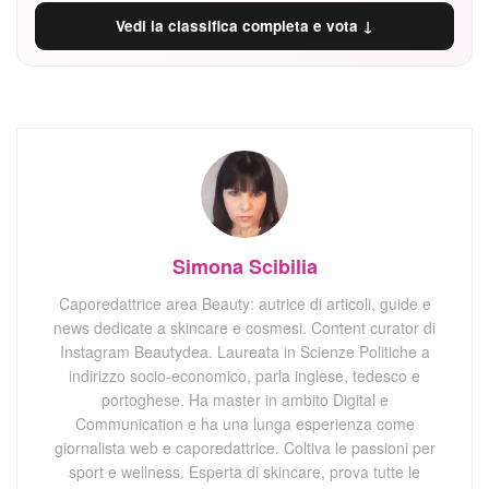
Vedi la classifica completa e vota ↓
Simona Scibilia
Caporedattrice area Beauty: autrice di articoli, guide e
news dedicate a skincare e cosmesi. Content curator di
Instagram Beautydea. Laureata in Scienze Politiche a
indirizzo socio-economico, parla inglese, tedesco e
portoghese. Ha master in ambito Digital e
Communication e ha una lunga esperienza come
giornalista web e caporedattrice. Coltiva le passioni per
sport e wellness. Esperta di skincare, prova tutte le