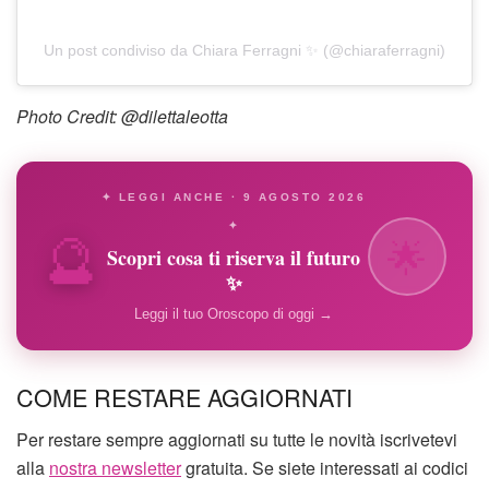
Un post condiviso da Chiara Ferragni ✨ (@chiaraferragni)
Photo Credit: @dilettaleotta
✦ LEGGI ANCHE · 9 AGOSTO 2026
🔮
✦
🌟
Scopri cosa ti riserva il futuro
✨
Leggi il tuo Oroscopo di oggi →
COME RESTARE AGGIORNATI
Per restare sempre aggiornati su tutte le novità iscrivetevi
alla
nostra newsletter
gratuita. Se siete interessati ai codici