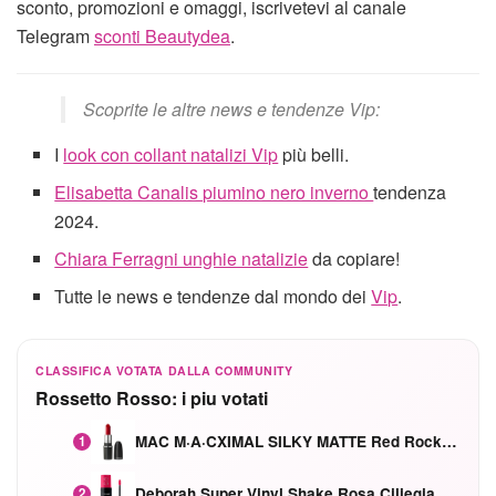
sconto, promozioni e omaggi, iscrivetevi al canale
Telegram
sconti Beautydea
.
Scoprite le altre news e tendenze Vip:
I
look con collant natalizi Vip
più belli.
Elisabetta Canalis piumino nero inverno
tendenza
2024.
Chiara Ferragni unghie natalizie
da copiare!
Tutte le news e tendenze dal mondo dei
Vip
.
CLASSIFICA VOTATA DALLA COMMUNITY
Rossetto Rosso: i piu votati
MAC M·A·CXIMAL SILKY MATTE Red Rock mat
1
Deborah Super Vinyl Shake Rosa Ciliegia
2