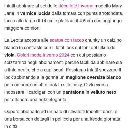
infatti abbinare al set delle
décolleté inverno
modello Mary
Jane in
vernice lucida
dalla tomaia con punta arrotondata,
tacco alto largo di 14 cm e plateau di 4,5 cm che aggiunge
maggiore comfort.
La Leotta accosta alle
scarpe con tacco
chunky un calzino
bianco in contrasto con il total look sui toni del
lilla
e del
viola
.
Colori moda inverno 2024
con cui possiamo
sbizzarrirci negli abbinamenti perché facili da abbinare sia
a tinte neutre che a capi scuri. Possiamo infatti spezzare il
look abbinando alla gonna un
maglione oversize
bianco
per comporre un altro look in stile cozy. O viceversa
indossare il cardigan con un
pantalone in velluto nero
per ottenere una nota elegante.
Oppure abbinarlo ad un paio di stivaletti imbottiti bassi e
una borsa con dettagli in pelliccia per una fredda giornata
in città.