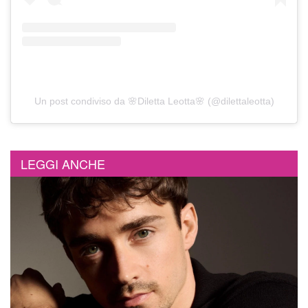
Un post condiviso da 🌸Diletta Leotta🌸 (@dilettaleotta)
LEGGI ANCHE