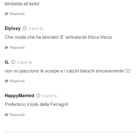
bimbetta all’asilo!
Rispondi
Elyfoxy
3 anni fa
Che moda che ha lanciato! E’ arrivata lei frisca frisca
Rispondi
G.
3 anni fa
non mi piacciono le scarpe e i calzini bianchi sinceramente 👎🏼
Rispondi
HappyMarried
3 anni fa
Preferisco il look della Ferragni!
Rispondi