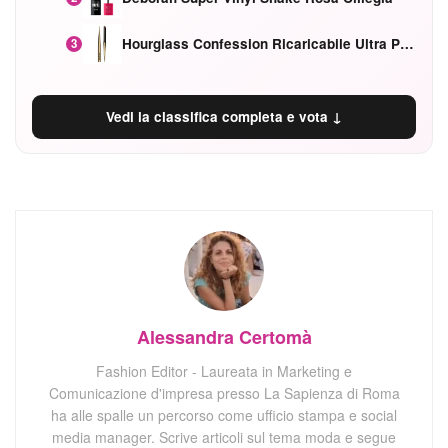
Hourglass Confession Ricaricabile Ultra Preciso Ad Alta Intensità Secretly Classic Red
3
Vedi la classifica completa e vota ↓
Alessandra Certomà
Fashion Editor - Laureata in Marketing e
Comunicazione d'impresa presso La Sapienza di Roma
ha alle spalle un percorso come ufficio stampa e social
media manager. Scrive articoli sul tema moda e segue