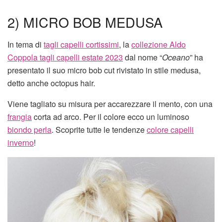
2) MICRO BOB MEDUSA
In tema di
tagli capelli cortissimi
, la
collezione Aldo
Coppola tagli capelli estate 2023
dal nome “
Oceano
” ha
presentato il suo micro bob cut rivistato in stile medusa,
detto anche octopus hair.
Viene tagliato su misura per accarezzare il mento, con una
frangia
corta ad arco. Per il colore ecco un luminoso
biondo perla
. Scoprite tutte le tendenze
colore capelli
inverno
!