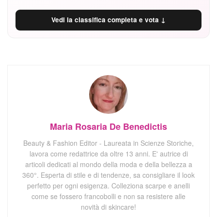
Vedi la classifica completa e vota ↓
Maria Rosaria De Benedictis
Beauty & Fashion Editor - Laureata in Scienze Storiche,
lavora come redattrice da oltre 13 anni. E' autrice di
articoli dedicati al mondo della moda e della bellezza a
360°. Esperta di stile e di tendenze, sa consigliare il look
perfetto per ogni esigenza. Colleziona scarpe e anelli
come se fossero francobolli e non sa resistere alle
novità di skincare!