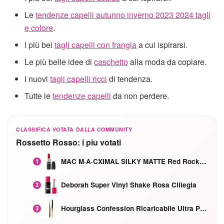
Le
tendenze capelli autunno inverno 2023 2024 tagli
e colore
.
I più bei
tagli capelli con frangia
a cui ispirarsi.
Le più belle idee di
caschetto
alla moda da copiare.
I nuovi
tagli capelli ricci
di tendenza.
Tutte le
tendenze capelli
da non perdere.
CLASSIFICA VOTATA DALLA COMMUNITY
Rossetto Rosso: i piu votati
MAC M·A·CXIMAL SILKY MATTE Red Rock mat
1
Deborah Super Vinyl Shake Rosa Ciliegia
2
Hourglass Confession Ricaricabile Ultra Preciso Ad Alta Intensità Secretly Classic Red
3