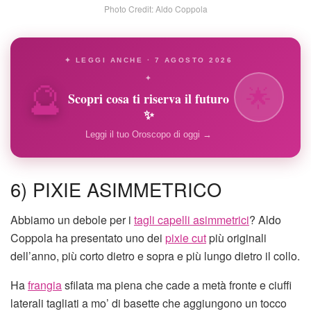
Photo Credit: Aldo Coppola
✦ LEGGI ANCHE · 7 AGOSTO 2026
🔮
✦
🌟
Scopri cosa ti riserva il futuro
✨
Leggi il tuo Oroscopo di oggi →
6) PIXIE ASIMMETRICO
Abbiamo un debole per i
tagli capelli asimmetrici
? Aldo
Coppola ha presentato uno dei
pixie cut
più originali
dell’anno, più corto dietro e sopra e più lungo dietro il collo.
Ha
frangia
sfilata ma piena che cade a metà fronte e ciuffi
laterali tagliati a mo’ di basette che aggiungono un tocco