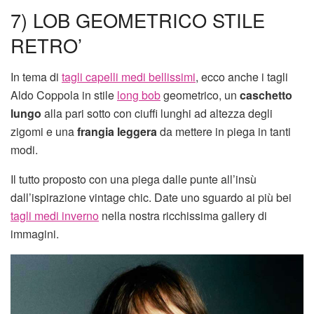
7) LOB GEOMETRICO STILE
RETRO’
In tema di
tagli capelli medi bellissimi
, ecco anche i tagli
Aldo Coppola in stile
long bob
geometrico, un
caschetto
lungo
alla pari sotto con ciuffi lunghi ad altezza degli
zigomi e una
frangia leggera
da mettere in piega in tanti
modi.
Il tutto proposto con una piega dalle punte all’insù
dall’ispirazione vintage chic. Date uno sguardo ai più bei
tagli medi inverno
nella nostra ricchissima gallery di
immagini.