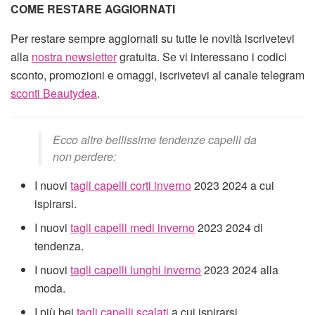
COME RESTARE AGGIORNATI
Per restare sempre aggiornati su tutte le novità iscrivetevi
alla
nostra newsletter
gratuita. Se vi interessano i codici
sconto, promozioni e omaggi, iscrivetevi al canale telegram
sconti Beautydea
.
Ecco altre bellissime tendenze capelli da
non perdere:
I nuovi
tagli capelli corti inverno
2023 2024 a cui
ispirarsi.
I nuovi
tagli capelli medi inverno
2023 2024 di
tendenza.
I nuovi
tagli capelli lunghi inverno
2023 2024 alla
moda.
I più bei
tagli capelli scalati
a cui ispirarsi.