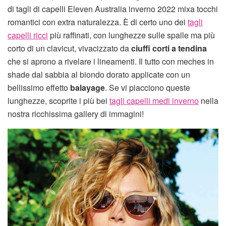
di tagli di capelli Eleven Australia inverno 2022 mixa tocchi
romantici con extra naturalezza. È di certo uno dei
tagli
capelli ricci
più raffinati, con lunghezze sulle spalle ma più
corto di un clavicut, vivacizzato da
ciuffi corti a tendina
che si aprono a rivelare i lineamenti. Il tutto con meches in
shade dal sabbia al biondo dorato applicate con un
bellissimo effetto
balayage
. Se vi piacciono queste
lunghezze, scoprite i più bei
tagli capelli medi inverno
nella
nostra ricchissima gallery di immagini!