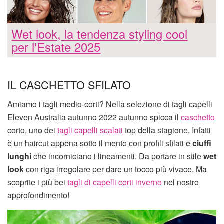
Wet look, la tendenza styling cool
per l'Estate 2025
IL CASCHETTO SFILATO
Amiamo i tagli medio-corti? Nella selezione di tagli capelli
Eleven Australia autunno 2022 autunno spicca il
caschetto
corto, uno dei
tagli capelli scalati
top della stagione. Infatti
è un haircut appena sotto il mento con profili sfilati e
ciuffi
lunghi
che incorniciano i lineamenti. Da portare in stile
wet
look
con riga irregolare per dare un tocco più vivace. Ma
scoprite i più bei
tagli di capelli corti inverno
nel nostro
approfondimento!