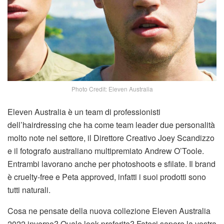
Photo Credit: Eleven Australia
Eleven Australia è un team di professionisti
dell’hairdressing che ha come team leader due personalità
molto note nel settore, il Direttore Creativo Joey Scandizzo
e il fotografo australiano multipremiato Andrew O’Toole.
Entrambi lavorano anche per photoshoots e sfilate. Il brand
è cruelty-free e Peta approved, infatti i suoi prodotti sono
tutti naturali.
Cosa ne pensate della nuova collezione Eleven Australia
2022 inverno? Quale look preferite? Fateci sapere la vostra