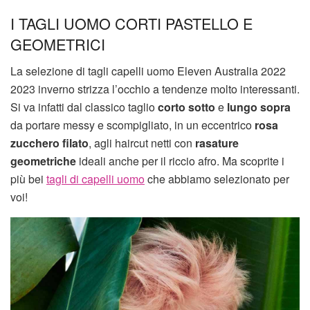
I TAGLI UOMO CORTI PASTELLO E
GEOMETRICI
La selezione di tagli capelli uomo Eleven Australia 2022
2023 inverno strizza l’occhio a tendenze molto interessanti.
Si va infatti dal classico taglio
corto sotto
e
lungo sopra
da portare messy e scompigliato, in un eccentrico
rosa
zucchero filato
, agli haircut netti con
rasature
geometriche
ideali anche per il riccio afro. Ma scoprite i
più bei
tagli di capelli uomo
che abbiamo selezionato per
voi!