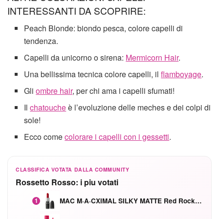
INTERESSANTI DA SCOPRIRE:
Peach Blonde: biondo pesca, colore capelli di
tendenza.
Capelli da unicorno o sirena:
Mermicorn Hair
.
Una bellissima tecnica colore capelli, il
flamboyage
.
Gli
ombre hair
, per chi ama i capelli sfumati!
Il
chatouche
è l’evoluzione delle meches e dei colpi di
sole!
Ecco come
colorare i capelli con i gessetti
.
CLASSIFICA VOTATA DALLA COMMUNITY
Rossetto Rosso: i piu votati
MAC M·A·CXIMAL SILKY MATTE Red Rock mat
1