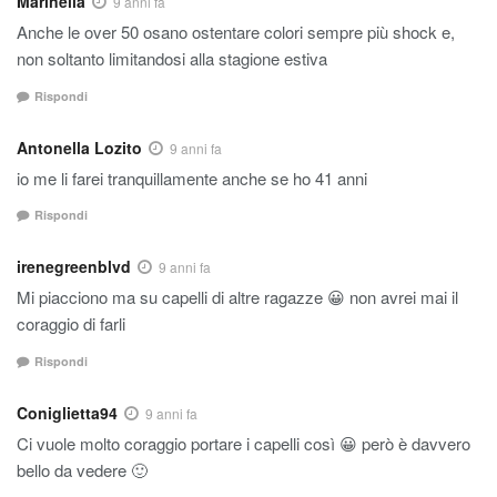
Marinella
9 anni fa
Anche le over 50 osano ostentare colori sempre più shock e,
non soltanto limitandosi alla stagione estiva
Rispondi
Antonella Lozito
9 anni fa
io me li farei tranquillamente anche se ho 41 anni
Rispondi
irenegreenblvd
9 anni fa
Mi piacciono ma su capelli di altre ragazze 😀 non avrei mai il
coraggio di farli
Rispondi
Coniglietta94
9 anni fa
Ci vuole molto coraggio portare i capelli così 😀 però è davvero
bello da vedere 🙂