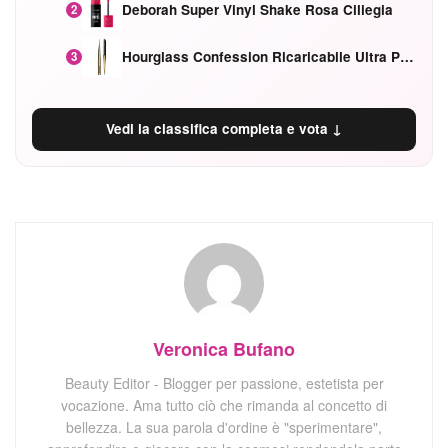
Deborah Super Vinyl Shake Rosa Ciliegia
2
Hourglass Confession Ricaricabile Ultra Preciso Ad Alta Intensità Secretly Classic Red
3
Vedi la classifica completa e vota ↓
Veronica Bufano
Beauty Editor - Blogger per passione, estetista per
vocazione. Ama tutto ciò che rimanda al concetto di
bellezza. La sua parola d'ordine è "sperimentare",