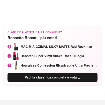
CLASSIFICA VOTATA DALLA COMMUNITY
Rossetto Rosso: i piu votati
MAC M·A·CXIMAL SILKY MATTE Red Rock mat
1
Deborah Super Vinyl Shake Rosa Ciliegia
2
Hourglass Confession Ricaricabile Ultra Preciso Ad Alta Intensità Secretly Classic Red
3
Vedi la classifica completa e vota ↓