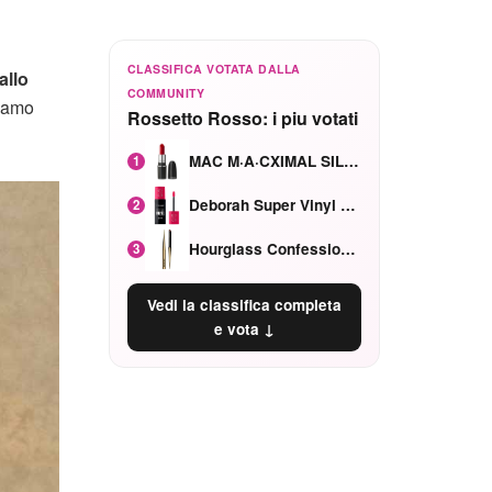
CLASSIFICA VOTATA DALLA
allo
COMMUNITY
diamo
Rossetto Rosso: i piu votati
MAC M·A·CXIMAL SILKY MATTE Red Rock mat
1
Deborah Super Vinyl Shake Rosa Ciliegia
2
Hourglass Confession Ricaricabile Ultra Preciso Ad Alta Intensità Secretly Classic Red
3
Vedi la classifica completa
e vota ↓