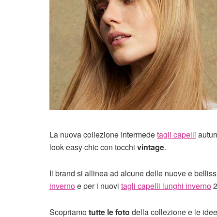
La nuova collezione Intermede
tagli capelli
autun
look easy chic con tocchi
vintage
.
Il brand si allinea ad alcune delle nuove e belli
inverno
e per i nuovi
tagli capelli lunghi inverno
2
Scopriamo
tutte le foto
della collezione e le idee 