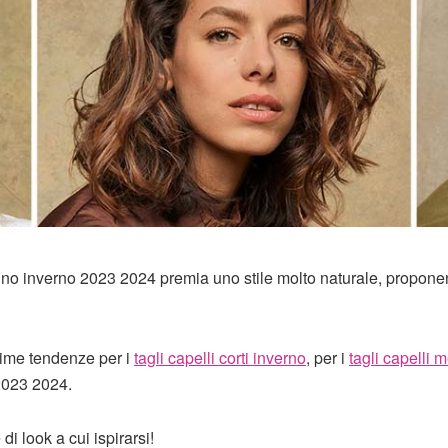
no inverno 2023 2024 premia uno stile molto naturale, propon
ssime tendenze per i
tagli capelli corti inverno
, per i
tagli capelli 
023 2024.
di look a cui ispirarsi!