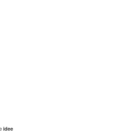
e
idee