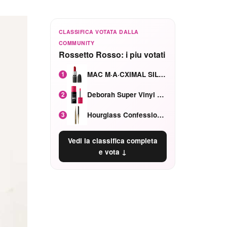
CLASSIFICA VOTATA DALLA
COMMUNITY
Rossetto Rosso: i piu votati
MAC M·A·CXIMAL SILKY MATTE Red Rock mat
1
Deborah Super Vinyl Shake Rosa Ciliegia
2
Hourglass Confession Ricaricabile Ultra Preciso Ad Alta Intensità Secretly Classic Red
3
Vedi la classifica completa
e vota ↓