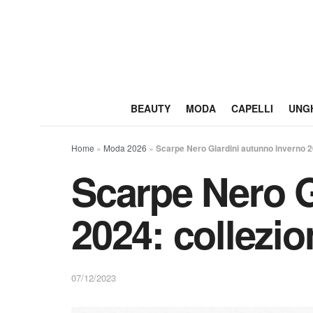
BEAUTY
MODA
CAPELLI
UNG
Home
»
Moda 2026
»
Scarpe Nero Giardini autunno inverno 2
Scarpe Nero G
2024: collezi
07/12/2023