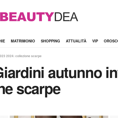
HIE
MATRIMONIO
SHOPPING
ATTUALITÀ
VIP
OROSC
023 2024: collezione scarpe
iardini autunno i
one scarpe