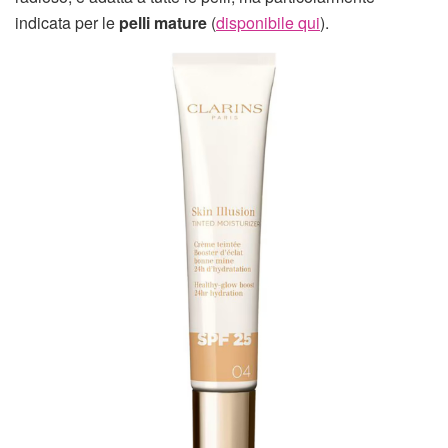
indicata per le
pelli mature
(
disponibile qui
).