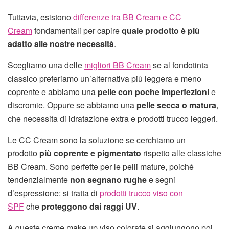
Tuttavia, esistono
differenze tra BB Cream e CC
Cream
fondamentali per capire
quale prodotto è più
adatto alle nostre necessità
.
Scegliamo una delle
migliori BB Cream
se al fondotinta
classico preferiamo un’alternativa più leggera e meno
coprente e abbiamo una
pelle con poche imperfezioni
e
discromie. Oppure se abbiamo una
pelle secca o matura
,
che necessita di idratazione extra e prodotti trucco leggeri.
Le CC Cream sono la soluzione se cerchiamo un
prodotto
più coprente e pigmentato
rispetto alle classiche
BB Cream. Sono perfette per le pelli mature, poiché
tendenzialmente
non segnano rughe
e segni
d’espressione: si tratta di
prodotti trucco viso con
SPF
che
proteggono dai raggi UV
.
A queste creme make up viso colorate si aggiungono poi