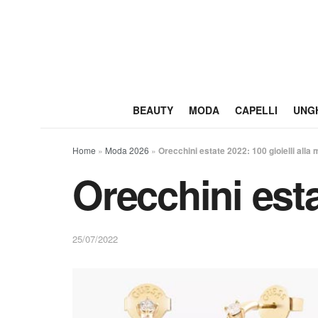
BEAUTY
MODA
CAPELLI
UNG
Home
»
Moda 2026
»
Orecchini estate 2022: 100 gioielli alla
Orecchini esta
25/07/2022