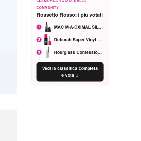
CLASSIFICA VOTATA DALLA
COMMUNITY
Rossetto Rosso: i piu votati
MAC M·A·CXIMAL SILKY MATTE Red Rock mat
1
Deborah Super Vinyl Shake Rosa Ciliegia
2
Hourglass Confession Ricaricabile Ultra Preciso Ad Alta Intensità Secretly Classic Red
3
Vedi la classifica completa
e vota ↓