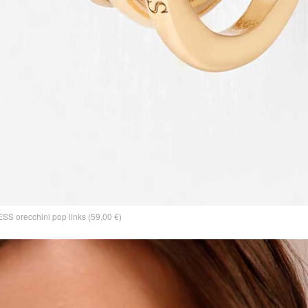
SS orecchini pop links (59,00 €)