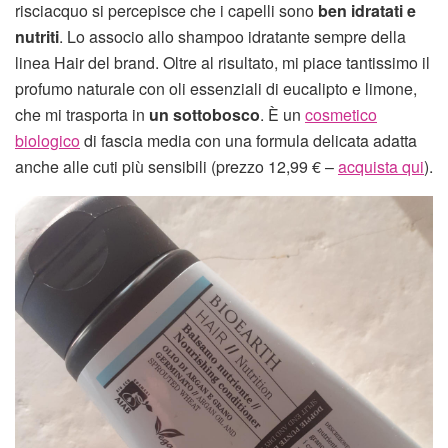
risciacquo si percepisce che i capelli sono
ben idratati e
nutriti
. Lo associo allo shampoo idratante sempre della
linea Hair del brand. Oltre al risultato, mi piace tantissimo il
profumo naturale con oli essenziali di eucalipto e limone,
che mi trasporta in
un sottobosco
. È un
cosmetico
biologico
di fascia media con una formula delicata adatta
anche alle cuti più sensibili (prezzo 12,99 € –
acquista qui
).