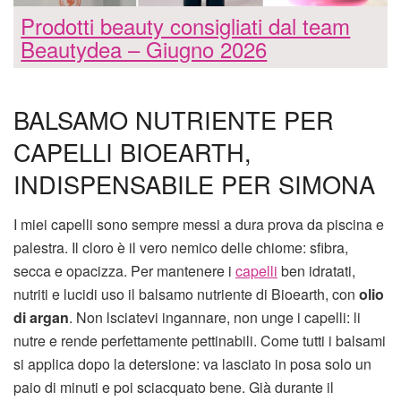
Prodotti beauty consigliati dal team
Beautydea – Giugno 2026
BALSAMO NUTRIENTE PER
CAPELLI BIOEARTH,
INDISPENSABILE PER SIMONA
I miei capelli sono sempre messi a dura prova da piscina e
palestra. Il cloro è il vero nemico delle chiome: sfibra,
secca e opacizza. Per mantenere i
capelli
ben idratati,
nutriti e lucidi uso il balsamo nutriente di Bioearth, con
olio
di argan
. Non lsciatevi ingannare, non unge i capelli: li
nutre e rende perfettamente pettinabili. Come tutti i balsami
si applica dopo la detersione: va lasciato in posa solo un
paio di minuti e poi sciacquato bene. Già durante il