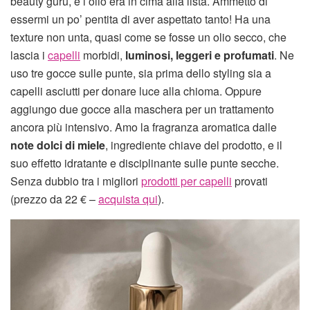
beauty guru, e l’olio era in cima alla lista. Ammetto di
essermi un po’ pentita di aver aspettato tanto! Ha una
texture non unta, quasi come se fosse un olio secco, che
lascia i
capelli
morbidi,
luminosi, leggeri e profumati
. Ne
uso tre gocce sulle punte, sia prima dello styling sia a
capelli asciutti per donare luce alla chioma. Oppure
aggiungo due gocce alla maschera per un trattamento
ancora più intensivo. Amo la fragranza aromatica dalle
note dolci di miele
, ingrediente chiave del prodotto, e il
suo effetto idratante e disciplinante sulle punte secche.
Senza dubbio tra i migliori
prodotti per capelli
provati
(prezzo da 22 € –
acquista qui
).