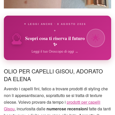
✦ LEGGI ANCHE · 8 AGOSTO 2026
🔮
✦
🌟
Scopri cosa ti riserva il futuro
✨
Leggi il tuo Oroscopo di oggi →
OLIO PER CAPELLI GISOU, ADORATO
DA ELENA
Avendo i capelli fini, fatico a trovare prodotti di styling che
non li appesantiscano, soprattutto se si tratta di texture
oleose. Volevo provare da tempo i
prodotti per capelli
Gisou
, incuriosita dalle
numerose recensioni
fatte da tanti