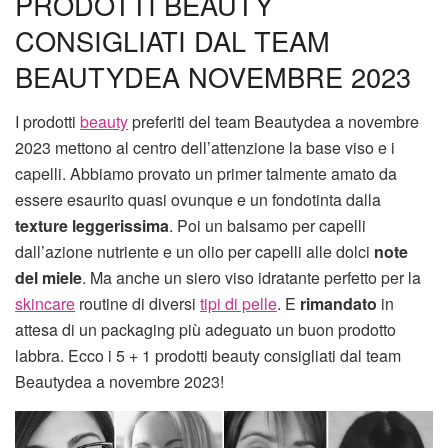
PRODOTTI BEAUTY
CONSIGLIATI DAL TEAM
BEAUTYDEA NOVEMBRE 2023
I prodotti
beauty
preferiti del team Beautydea a novembre
2023 mettono al centro dell’attenzione la base viso e i
capelli. Abbiamo provato un primer talmente amato da
essere esaurito quasi ovunque e un fondotinta dalla
texture leggerissima
. Poi un balsamo per capelli
dall’azione nutriente e un olio per capelli alle dolci
note
del miele
. Ma anche un siero viso idratante perfetto per la
skincare
routine di diversi
tipi di pelle
. E
rimandato
in
attesa di un packaging più adeguato un buon prodotto
labbra. Ecco i 5 + 1 prodotti beauty consigliati dal team
Beautydea a novembre 2023!