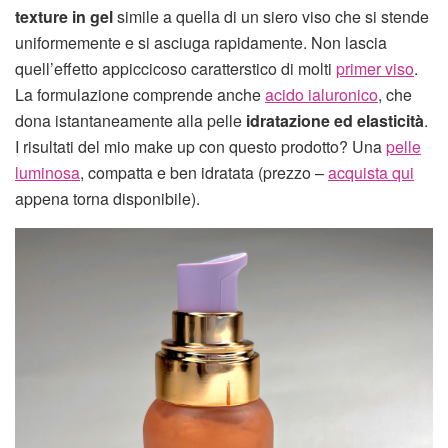
texture in gel
simile a quella di un siero viso che si stende
uniformemente e si asciuga rapidamente. Non lascia
quell’effetto appiccicoso caratterstico di molti
primer viso
.
La formulazione comprende anche
acido ialuronico
, che
dona istantaneamente alla pelle
idratazione ed elasticità
.
I risultati del mio make up con questo prodotto? Una
pelle
luminosa
, compatta e ben idratata (prezzo –
acquista qui
appena torna disponibile).