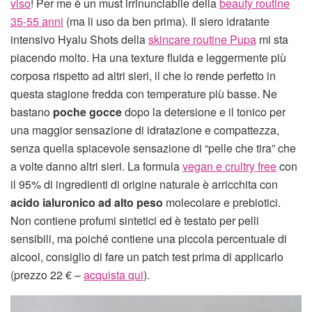
viso
! Per me è un must irrinunciabile della
beauty routine
35-55 anni
(ma li uso da ben prima). Il siero idratante
intensivo Hyalu Shots della
skincare routine Pupa
mi sta
piacendo molto. Ha una texture fluida e leggermente più
corposa rispetto ad altri sieri, il che lo rende perfetto in
questa stagione fredda con temperature più basse. Ne
bastano
poche gocce
dopo la detersione e il tonico per
una maggior sensazione di idratazione e compattezza,
senza quella spiacevole sensazione di “pelle che tira” che
a volte danno altri sieri. La formula
vegan e crultry free
con
il 95% di ingredienti di origine naturale è arricchita con
acido ialuronico ad alto peso
molecolare e prebiotici.
Non contiene profumi sintetici ed è testato per pelli
sensibili, ma poiché contiene una piccola percentuale di
alcool, consiglio di fare un patch test prima di applicarlo
(prezzo 22 € –
acquista qui
).