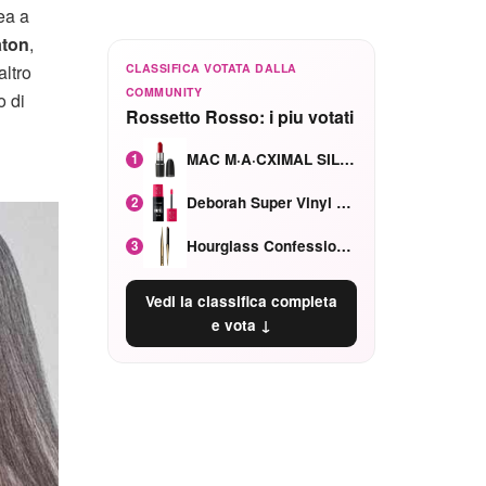
ea a
aton
,
CLASSIFICA VOTATA DALLA
altro
COMMUNITY
o di
Rossetto Rosso: i piu votati
MAC M·A·CXIMAL SILKY MATTE Red Rock mat
1
Deborah Super Vinyl Shake Rosa Ciliegia
2
Hourglass Confession Ricaricabile Ultra Preciso Ad Alta Intensità Secretly Classic Red
3
Vedi la classifica completa
e vota ↓