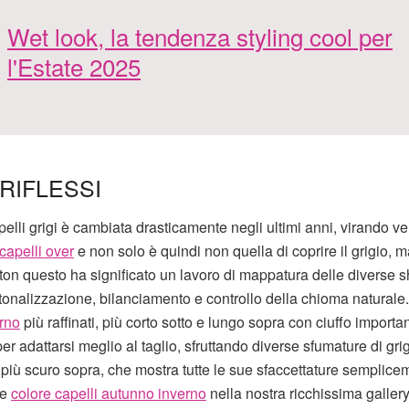
Wet look, la tendenza styling cool per
l'Estate 2025
 RIFLESSI
lli grigi è cambiata drasticamente negli ultimi anni, virando v
 capelli over
e non solo è quindi non quella di coprire il grigio, m
on questo ha significato un lavoro di mappatura delle diverse 
e, tonalizzazione, bilanciamento e controllo della chioma naturale.
erno
più raffinati, più corto sotto e lungo sopra con ciuffo importan
er adattarsi meglio al taglio, sfruttando diverse sfumature di gri
 e più scuro sopra, che mostra tutte le sue sfaccettature semplic
ze
colore capelli autunno inverno
nella nostra ricchissima gallery 