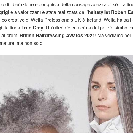
ato di liberazione e conquista della consapevolezza di sé. La lin
grigi
e a valorizzarli è stata realizzata dall’
hairstylist Robert E
nico creativo di Wella Professionals UK & Ireland. Wella ha tra l’
gi, la linea
True Grey
. Un’ulteriore conferma del potere simbolic
a ai premi
British Hairdressing Awards 2021
! Ma vediamo nel
ne mature, ma non solo!