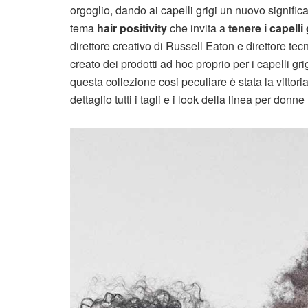
orgoglio, dando ai capelli grigi un nuovo signific
tema
hair positivity
che invita a
tenere i capelli 
direttore creativo di Russell Eaton e direttore tec
creato dei prodotti ad hoc proprio per i capelli gri
questa collezione cosi peculiare è stata la vittori
dettaglio tutti i tagli e i look della linea per don