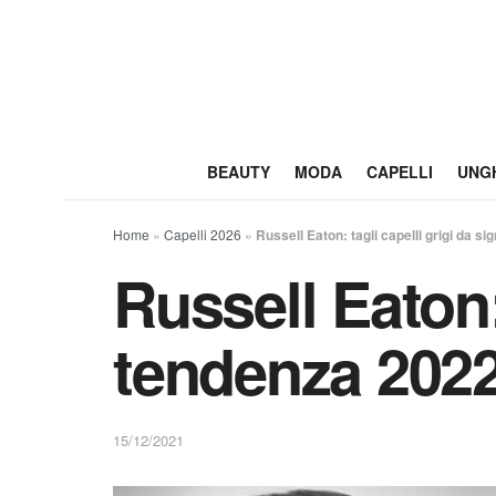
BEAUTY
MODA
CAPELLI
UNG
Home
»
Capelli 2026
»
Russell Eaton: tagli capelli grigi da s
Russell Eaton: 
tendenza 202
15/12/2021