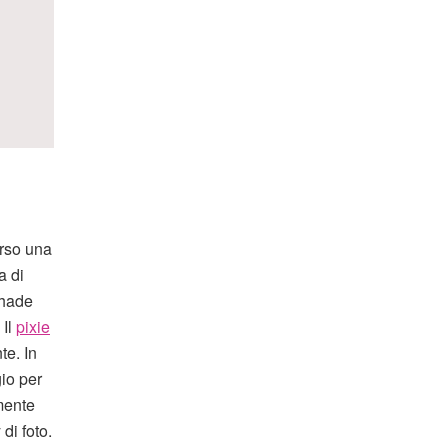
erso una
a di
shade
 Il
pixie
te. In
gio per
emente
di foto.