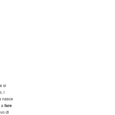
e si
, i
ea nasce
e a
fare
ivo di