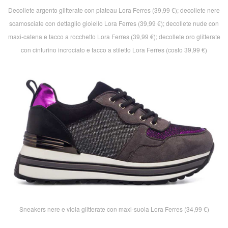
Decollete argento glitterate con plateau Lora Ferres (39,99 €); decollete nere
scamosciate con dettaglio gioiello Lora Ferres (39,99 €); decollete nude con
maxi-catena e tacco a rocchetto Lora Ferres (39,99 €); decollete oro glitterate
con cinturino incrociato e tacco a stiletto Lora Ferres (costo 39,99 €)
Sneakers nere e viola glitterate con maxi-suola Lora Ferres (34,99 €)