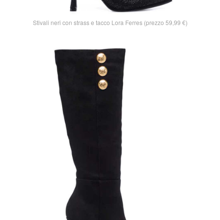
Stivali neri con strass e tacco Lora Ferres (prezzo 59,99 €)