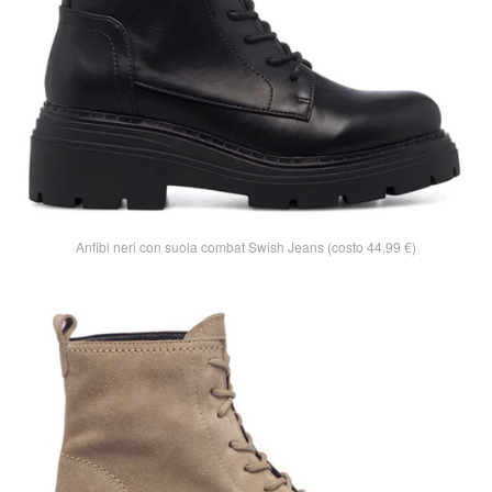
Anfibi neri con suola combat Swish Jeans (costo 44,99 €)