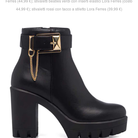
Ferres (44,99 €); stivaletti beatles verdi con inserti elastici Lora Ferres (costo
44,99 €); stivaletti rossi con tacco a stiletto Lora Ferres (39,99 €)