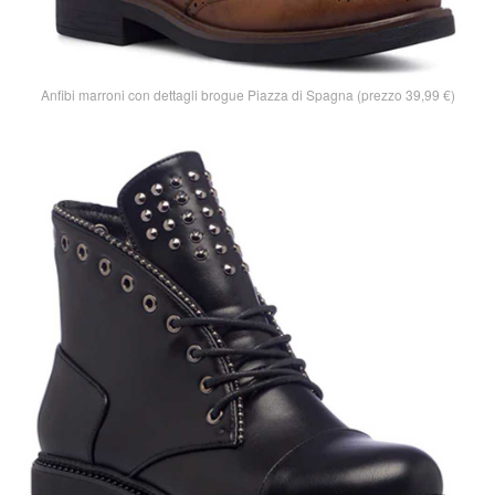
Anfibi marroni con dettagli brogue Piazza di Spagna (prezzo 39,99 €)