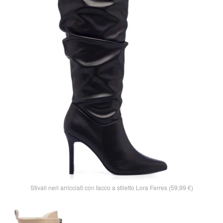
Stivali neri arricciati con tacco a stiletto Lora Ferres (59,99 €)