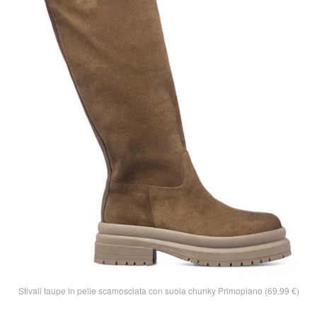
Stivali taupe in pelle scamosciata con suola chunky Primopiano (69,99 €)