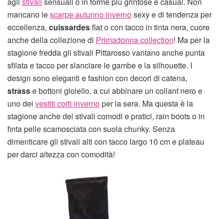
agli
stivali
sensuali o in forme più grintose e casual. Non
mancano le
scarpe autunno inverno
sexy e di tendenza per
eccellenza,
cuissardes
flat o con tacco in tinta nera, cuore
anche della collezione di
Primadonna collection
! Ma per la
stagione fredda gli stivali Pittarosso vantano anche punta
sfilata e tacco per slanciare le gambe e la silhouette. I
design sono eleganti e fashion con decori di catena,
strass
e bottoni gioiello, a cui abbinare un collant nero e
uno dei
vestiti corti inverno
per la sera. Ma questa è la
stagione anche dei stivali comodi e pratici, rain boots o in
finta pelle scamosciata con suola chunky. Senza
dimenticare gli stivali alti con tacco largo 10 cm e plateau
per darci altezza con comodità!