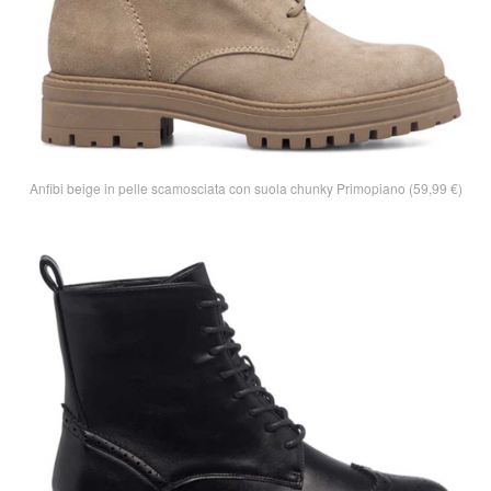
Anfibi beige in pelle scamosciata con suola chunky Primopiano (59,99 €)