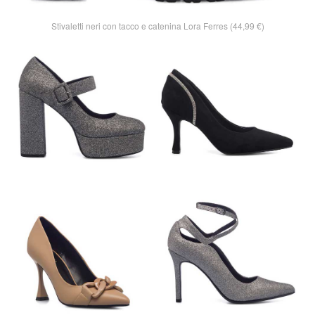
Stivaletti neri con tacco e catenina Lora Ferres (44,99 €)