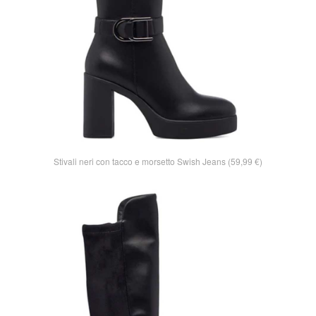
Stivali neri con tacco e morsetto Swish Jeans (59,99 €)