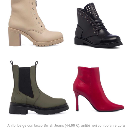
Anfibi beige con tacco Swish Jeans (44,99 €); anfibi neri con borchie Lora