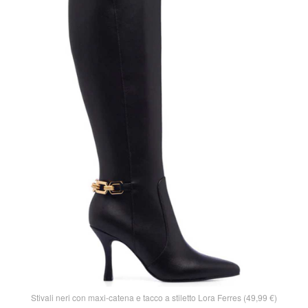
Stivali neri con maxi-catena e tacco a stiletto Lora Ferres (49,99 €)