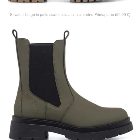
Stivaletti beige in pelle scamosciata con cinturino Primopiano (59,99 €)