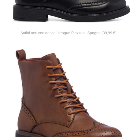
Anfibi neri con dettagli brogue Piazza di Spagna (39,99 €)