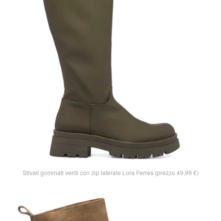
Stivali gommati verdi con zip laterale Lora Ferres (prezzo 49,99 €)