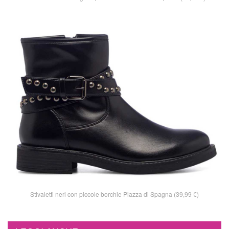
Stivaletti neri con piccole borchie Piazza di Spagna (39,99 €)