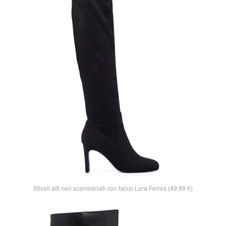
Stivali alti neri scamosciati con tacco Lora Ferres (49,99 €)