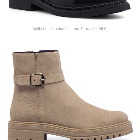
Anfibi neri con borchie Lora Ferres (44,99 €)