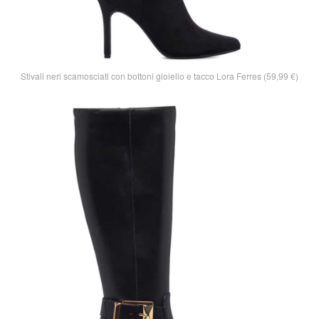
Stivali neri scamosciati con bottoni gioiello e tacco Lora Ferres (59,99 €)