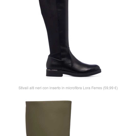
Stivali alti neri con inserto in microfibra Lora Ferres (59,99 €)