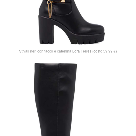
Stivali neri con tacco e catenina Lora Ferres (costo 59,99 €)