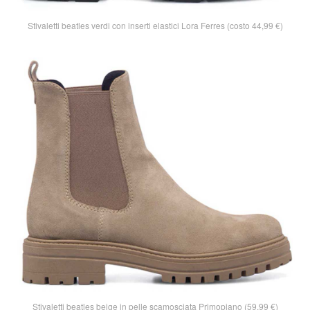
Stivaletti beatles verdi con inserti elastici Lora Ferres (costo 44,99 €)
Stivaletti beatles beige in pelle scamosciata Primopiano (59,99 €)