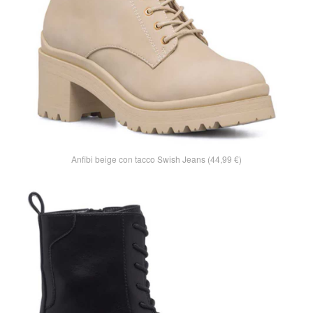
Anfibi beige con tacco Swish Jeans (44,99 €)