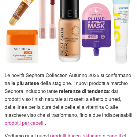
Le novità Sephora Collection Autunno 2025 si confermano
tra
le più attese
della stagione. I nuovi prodotti a marchio
Sephora includono tante
referenze di tendenza
: dai
prodotti viso finish naturale ai rossetti a effetto blurred,
dalla linea per la cura della pelle alla vitamina C alle
maschere viso che si trasformano, fino a due indispensabili
prodotti per capelli
.
Vediamo quali nuovi
prodotti trucco
,
skincare
e
capelli
ci