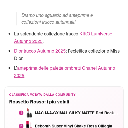
Diamo uno sguardo ad anteprime e
collezioni trucco autunnali!
La splendente collezione trucco
KIKO Lumiverse
Autunno 2025
.
Dior trucco Autunno 2025
: l’eclettica collezione Miss
Dior.
L’
anteprima delle palette ombretti Chanel Autunno
2025
.
CLASSIFICA VOTATA DALLA COMMUNITY
Rossetto Rosso: i piu votati
MAC M·A·CXIMAL SILKY MATTE Red Rock mat
1
Deborah Super Vinyl Shake Rosa Ciliegia
2