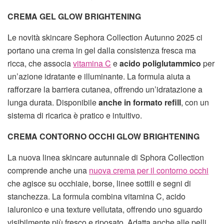
CREMA GEL GLOW BRIGHTENING
Le novità skincare Sephora Collection Autunno 2025 ci
portano una crema in gel dalla consistenza fresca ma
ricca, che associa
vitamina C
e
acido poliglutammico
per
un’azione idratante e illuminante. La formula aiuta a
rafforzare la barriera cutanea, offrendo un’idratazione a
lunga durata. Disponibile
anche in formato refill
, con un
sistema di ricarica è pratico e intuitivo.
CREMA CONTORNO OCCHI GLOW BRIGHTENING
La nuova linea skincare autunnale di Sphora Collection
comprende anche una
nuova crema per il contorno occhi
che agisce su occhiaie, borse, linee sottili e segni di
stanchezza. La formula combina vitamina C, acido
ialuronico e una texture vellutata, offrendo uno sguardo
visibilmente più fresco e riposato. Adatta anche alle pelli