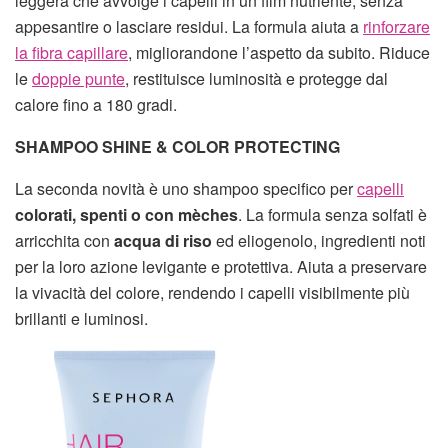
leggera che avvolge i capelli in un film nutriente, senza
appesantire o lasciare residui. La formula aiuta a
rinforzare
la fibra capillare
, migliorandone l’aspetto da subito. Riduce
le
doppie punte
, restituisce luminosità e protegge dal
calore fino a 180 gradi.
SHAMPOO SHINE & COLOR PROTECTING
La seconda novità è uno shampoo specifico per
capelli
colorati, spenti o con mèches
. La formula senza solfati è
arricchita con
acqua di riso
ed eliogenolo, ingredienti noti
per la loro azione levigante e protettiva. Aiuta a preservare
la vivacità del colore, rendendo i capelli visibilmente più
brillanti e luminosi.