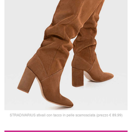
STRADIVARIUS stivali con tacco in pelle scamosciata (prezzo € 89,99)