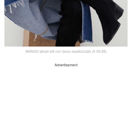
MANGO stivali alti con tacco elasticizzato (€ 59,99)
Advertisement