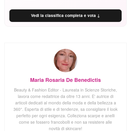
Vedi la classifica completa e vota ↓
Maria Rosaria De Benedictis
Beauty & Fashion Editor - Laureata in Scienze Storiche,
lavora come redattrice da oltre 13 anni. E' autrice di
articoli dedicati al mondo della moda e della bellezza a
360°. Esperta di stile e di tendenze, sa consigliare il look
perfetto per ogni esigenza. Colleziona scarpe e anelli
come se fossero francobolli e non sa resistere alle
novità di skincare!