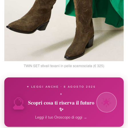
TWIN SET stivali texani in pelle scamosciata (€ 325)
✦ LEGGI ANCHE · 8 AGOSTO 2026
🔮
✦
🌟
Scopri cosa ti riserva il futuro
✨
Leggi il tuo Oroscopo di oggi →