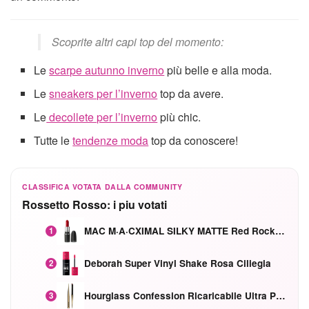
Scoprite altri capi top del momento:
Le
scarpe autunno inverno
più belle e alla moda.
Le
sneakers per l’inverno
top da avere.
Le
decollete per l’inverno
più chic.
Tutte le
tendenze moda
top da conoscere!
CLASSIFICA VOTATA DALLA COMMUNITY
Rossetto Rosso: i piu votati
MAC M·A·CXIMAL SILKY MATTE Red Rock mat
1
Deborah Super Vinyl Shake Rosa Ciliegia
2
Hourglass Confession Ricaricabile Ultra Preciso Ad Alta Intensità Secretly Classic Red
3