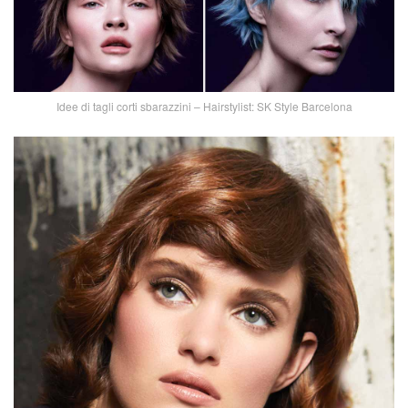
Idee di tagli corti sbarazzini – Hairstylist: SK Style Barcelona