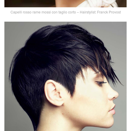
Capelli rosso rame mossi con taglio corto – Hairstylist: Franck Provost