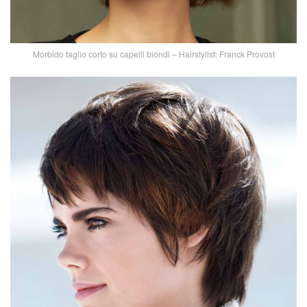
Morbido taglio corto su capelli biondi – Hairstylist: Franck Provost