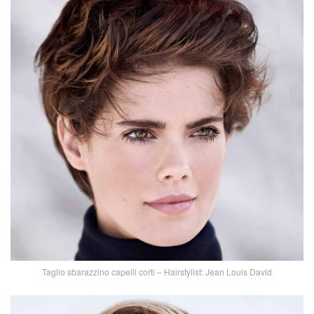
Taglio sbarazzino capelli corti – Hairstylist: Jean Louis David