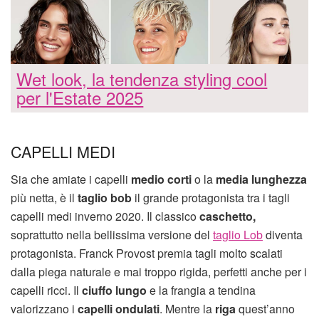
Wet look, la tendenza styling cool
per l'Estate 2025
CAPELLI MEDI
Sia che amiate i capelli
medio corti
o la
media lunghezza
più netta, è il
taglio bob
il grande protagonista tra i tagli
capelli medi inverno 2020. Il classico
caschetto,
soprattutto nella bellissima versione del
taglio Lob
diventa
protagonista. Franck Provost premia tagli molto scalati
dalla piega naturale e mai troppo rigida, perfetti anche per i
capelli ricci. Il
ciuffo lungo
e la frangia a tendina
valorizzano i
capelli ondulati
. Mentre la
riga
quest’anno