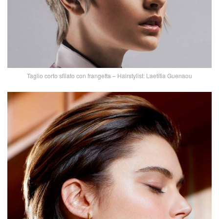
Taglio corto sfilato con frangetta – Hairstylist: Laetitia Guenaou