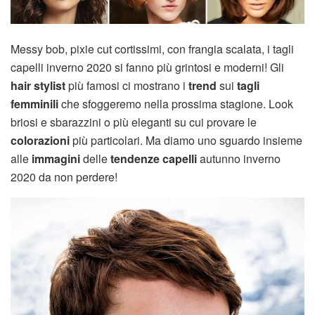
Messy bob, pixie cut cortissimi, con frangia scalata, i tagli
capelli inverno 2020 si fanno più grintosi e moderni! Gli
hair stylist
più famosi ci mostrano i
trend
sui
tagli
femminili
che sfoggeremo nella prossima stagione. Look
briosi e sbarazzini o più eleganti su cui provare le
colorazioni
più particolari. Ma diamo uno sguardo insieme
alle
immagini
delle
tendenze capelli
autunno inverno
2020 da non perdere!