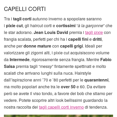
CAPELLI CORTI
Tra i
tagli corti
autunno inverno a spopolare saranno
i
pixie cut
, gli haircut corti e
cortissimi
“
à la garçonne
” che
le star adorano.
Jean Louis David
premia i
tagli pixie
con
frangia scalata, perfetti per chi ha i
capelli fini
e
dritti
,
anche per
donne mature
con
capelli grigi
. Ideali per
valorizzare gli zigomi alti, i pixie cut acquisiscono volume
da
Intermede
, rigorosamente senza frangia. Mentre
Fabio
Salsa
premia tagli “
messy
” fintamente spettinati e molto
scalati che arrivano lunghi sulla nuca. Hairstyle
dall’ispirazione anni ’70 e ’80 perfetti per le
quarantenni
,
ma molto popolari anche tra le
over 50
e 60. Da evitare
però se avete il viso tondo, a favore dei bob che stiamo per
vedere. Potete scoprire altri look bellissimi guardando la
nostra raccolta dei
tagli capelli corti inverno
di tendenza.