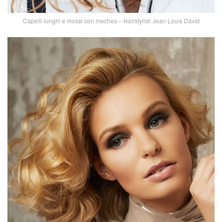
Capelli lunghi e mossi con meches – Hairstylist: Jean Louis David